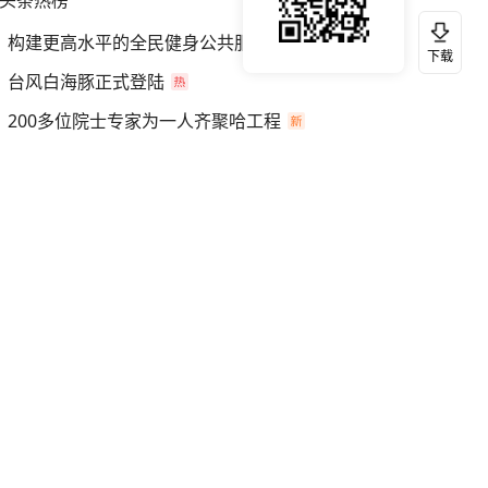
头条热榜
构建更高水平的全民健身公共服务体系
下载
台风白海豚正式登陆
200多位院士专家为一人齐聚哈工程
Chinamaxxing全球出圈！是啥意思
伊朗最高领袖与总统会谈
美以男子在菲律宾机场大打出手
台风登陆现场：狂风怒扫雨水横飞
美航母的“无人机大脑”水平如何
大V：日称解放军有8架歼35是自欺欺人
白海豚已减弱为台风级
宋佳：“小花”来到百花特别高兴