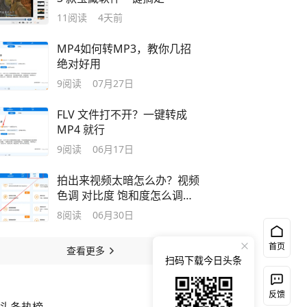
11
阅读
4天前
MP4如何转MP3，教你几招
绝对好用
9
阅读
07月27日
FLV 文件打不开？一键转成
MP4 就行
9
阅读
06月17日
拍出来视频太暗怎么办？视频
色调 对比度 饱和度怎么调？
一键搞定
8
阅读
06月30日
首页
查看更多
扫码下载今日头条
反馈
换一换