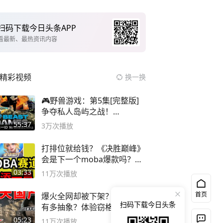
扫码下载今日头条APP
看最新、最热资讯内容
精彩视频
换一换
🎮野兽游戏：第5集[完整版]
争夺私人岛屿之战！
#MrBeastChina
55:37
3万
次播放
打排位就给钱？《决胜巅峰》
会是下一个moba爆款吗？#
决胜巅峰
03:33
11万
次播放
首页
爆火全网却被下架？国产独游
扫码下载今日头条
有多抽象？体验窃格瓦拉模拟
器！
05:23
11万
次播放