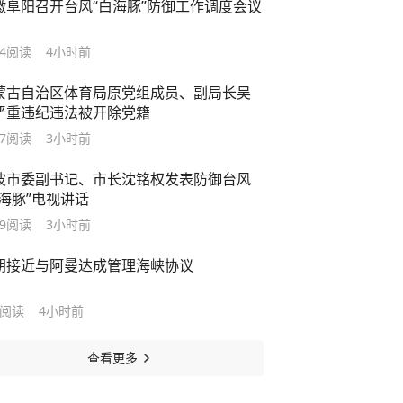
徽阜阳召开台风“白海豚”防御工作调度会议
4
阅读
4小时前
蒙古自治区体育局原党组成员、副局长吴
严重违纪违法被开除党籍
7
阅读
3小时前
波市委副书记、市长沈铭权发表防御台风
白海豚”电视讲话
9
阅读
3小时前
朗接近与阿曼达成管理海峡协议
阅读
4小时前
查看更多