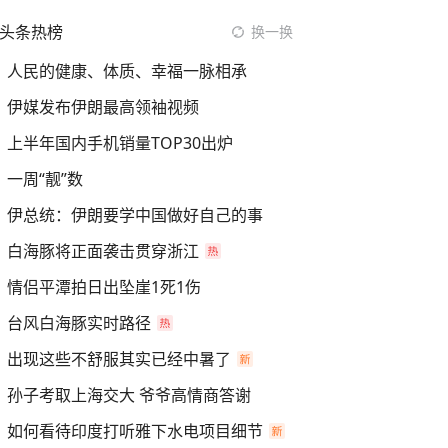
头条热榜
换一换
人民的健康、体质、幸福一脉相承
伊媒发布伊朗最高领袖视频
上半年国内手机销量TOP30出炉
一周“靓”数
伊总统：伊朗要学中国做好自己的事
白海豚将正面袭击贯穿浙江
情侣平潭拍日出坠崖1死1伤
台风白海豚实时路径
出现这些不舒服其实已经中暑了
孙子考取上海交大 爷爷高情商答谢
如何看待印度打听雅下水电项目细节