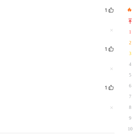
1
1
2
1
3
4
5
6
1
7
8
9
10