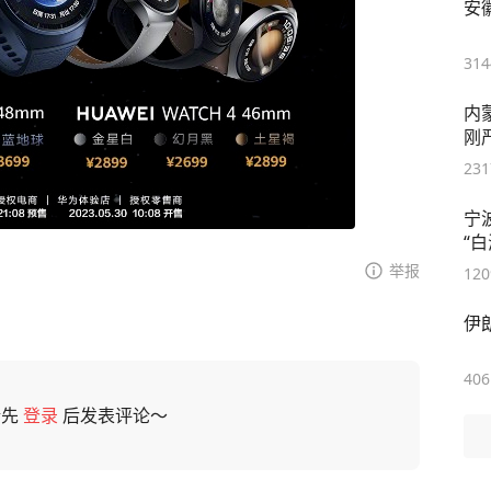
安
314
内
刚
231
宁
“
举报
120
伊
406
请先
登录
后发表评论～