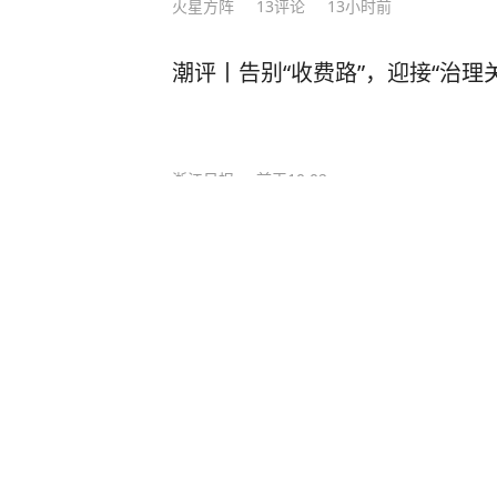
火星方阵
13
评论
13小时前
潮评丨告别“收费路”，迎接“治理关
浙江日报
前天10:02
昆明一检测列车撞人致11死2伤
1.5万元，国铁昆明局被罚300万
新晚报
2
评论
1小时前
视频丨海南临高拍摄到两头中华白
绕