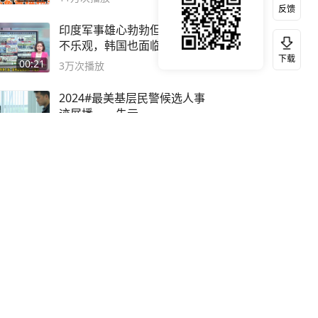
反馈
印度军事雄心勃勃但经济前景
不乐观，韩国也面临经济衰退
下载
风险
00:21
3万
次播放
2024#最美基层民警候选人事
迹展播——朱元
03:21
11万
次播放