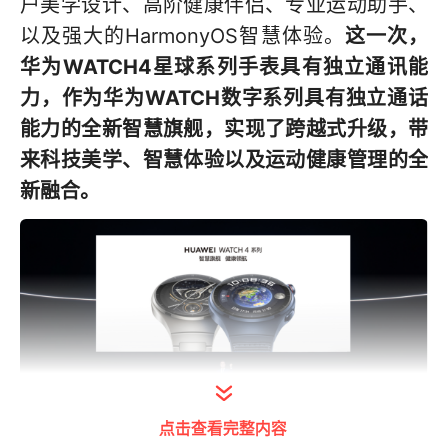
户美学设计、高阶健康伴侣、专业运动助手、
以及强大的HarmonyOS智慧体验。
这一次，
华为
WATCH
4星球系列手表具有独立通讯能
力，
作为华为
WATCH
数字系列具有独立通话
能力的
全新智慧旗舰
，实现
了
跨越式升级，带
来科技美学
、
智慧体验
以及运动健康管理
的全
新融合。
点击查看完整内容