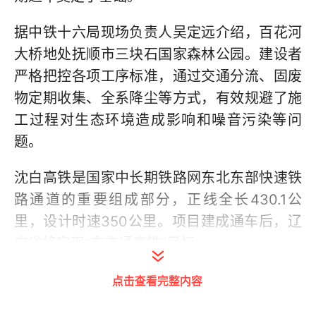
据中铁十六局现场负责人吴定远介绍，百花河
大桥地处抚顺市三块石国家森林公园。建设者
严格把控各项工序标准，通过交通分流、固废
物定期收集、全系降尘等方式，有效规避了施
工过程对生态环境造成影响和噪音污染等问
题。
沈白高铁是国家中长期铁路网东北东部快速铁
路通道的重要组成部分，正线全长430.1公
里，设计时速350公里。项目建成通车后，辽
宁省将实现“市市通高铁”目标。
在河北，位于雄安新区的雄忻高铁雄保段一标
点击查看完整内容
段钻机林立，一派热火朝天的大干景象。在雄