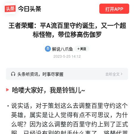
打开APP
王者荣耀：平A流百里守约诞生，又一个超
标怪物，带位移高伤伽罗
解说八爪鱼
关注
2023-5-25 14:12
头条听资讯，时事尽掌握
去听全文
哈喽大家好，我是铃铛儿~
说实话，对于策划这么去调整百里守约这个
英雄，属实是让人觉得有点不可思议，为什
么呢？因为这么调整的百里守约上到了正式
服，已经没有别的射手什么事了，将替代莱