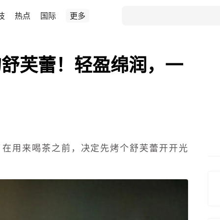
技
热点
国际
更多
的舒芙蕾！轻盈绵润，一
！
，在用来喝茶之前，决定先烤个舒芙蕾开开光