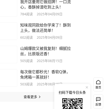
我开店要用它做招牌！一口流
心，香酥掉渣吃到上头！
784
阅读
2025年04月09日
知味观同款给你学来了！酥到
上头，做法还简单！
602
阅读
2025年04月09日
山姆爆款又被我复刻！细腻拉
丝，比原版还香！
505
阅读
2025年08月15日
每次做它都秒光！香软Q弹，
免烤箱一蒸就好！
503
阅读
2025年08月15日
首页
扫码下载今日头条
查看更多
反馈