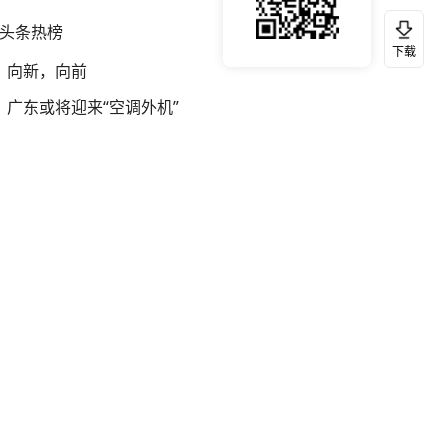
头条热榜
换一换
下载
向新，向前
广东或将迎来“空调外机”
弹药库存告急 美军补货难
投资中国 共享中国式现代化机遇
李亚鹏向地铁吐血女孩捐99999元
余承东口误将24999元电脑报成2499
死刑改死缓男子出狱后家人放鞭炮庆祝
现货黄金突破4300美元
特朗普小跑着保护险些摔下台的幼童
直击台风“白海豚”实时路径
明日立秋