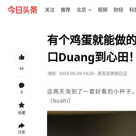
关注
推荐
北京
视频
财经
科
有个鸡蛋就能做
口Duang到心田
44
2023-05-29 14:20
·
茶苏苏烘焙日记
原创
这两天淘到了一套好看的小杯子
8
（bushi）
收藏
分享