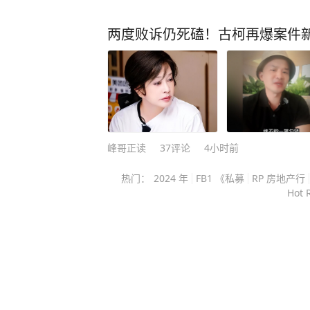
年正上着班，手机响了一声。是个陌
过去才知道，对方是省骨髓库的工作
两度败诉仍死磕！古柯再爆案件新
顺手填了份表格，留在中华骨髓库的
岁白血病男孩配上了。 我第一次读到这个细节，脑子里蹦出来
的就是“太巧了吧”。非血缘关系的造
就十万分之一，多少人入库一辈子都
前随手埋下的那颗善意种子，八年后
的孩子。 我一直觉得，这世上最动人的善意，从来不是多惊天
峰哥正读
37
评论
4小时前
动地的举动，就是普通人随手干的件
热门：
2024 年
FB1 《私募
RP 房地产行
事，可它在你不晓得的角落里，悄悄长成
Hot 
很多人，突然接到这种电话，大概率
家商量好几天。许艾菲没这样，她只
楚，当场就应了下来。 不是她没顾虑，是她脑子里冒出来的第
一个念头就一句话：我能救一条命，干嘛不干？
也怕，担心“捐骨髓”伤身子、落毛病
给父母看，说现在都是外周血采集，