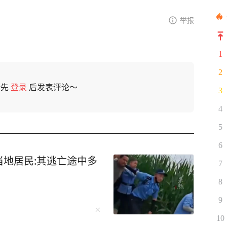
举报
1
2
请先
登录
后发表评论～
3
4
5
6
地居民:其逃亡途中多
7
8
9
10