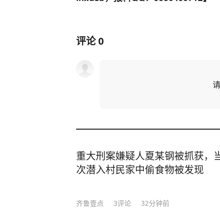
评论
0
重大刑案嫌疑人夏某钢被抓获，当
次潜入村民家中偷食物被发现
齐鲁壹点
3
评论
32分钟前