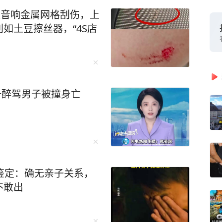
被音响金属网格刮伤，上
如土豆擦丝器，“4S店
一醉驾男子被撞身亡
鉴定：确无亲子关系，
不敢出