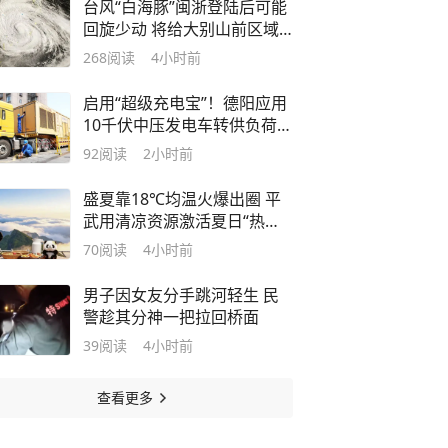
台风“白海豚”闽浙登陆后可能
回旋少动 将给大别山前区域
带来较强降水
268
阅读
4小时前
启用“超级充电宝”！德阳应用
10千伏中压发电车转供负荷成
功消除隐患
92
阅读
2小时前
盛夏靠18℃均温火爆出圈 平
武用清凉资源激活夏日“热经
济”
70
阅读
4小时前
男子因女友分手跳河轻生 民
警趁其分神一把拉回桥面
39
阅读
4小时前
查看更多