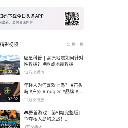
扫码下载今日头条APP
看最新、最热资讯内容
精彩视频
换一换
应急科普 | 高原地震如何针对
性救援？ #西藏地震救援
02:20
12万
次播放
年轻人为何喜欢上岛？ #石头
岛 #户外 #mugler #品牌 #足
球流氓
02:02
11万
次播放
🎮野兽游戏：第5集[完整版]
争夺私人岛屿之战！
#MrBeastChina
55:37
3万
次播放