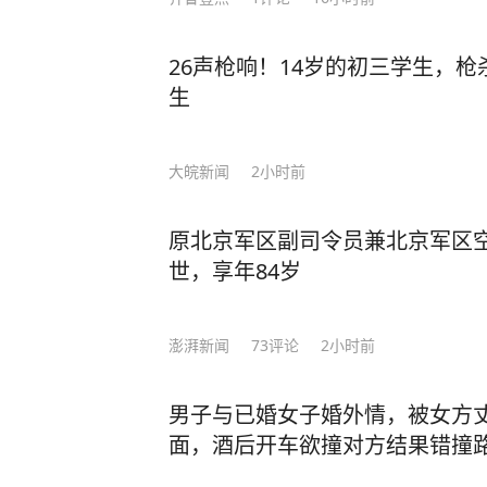
26声枪响！14岁的初三学生，
生
大皖新闻
2小时前
原北京军区副司令员兼北京军区
世，享年84岁
澎湃新闻
73
评论
2小时前
男子与已婚女子婚外情，被女方
面，酒后开车欲撞对方结果错撞