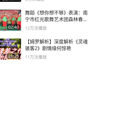
舞蹈《想你想不够》表演：南
宁市红光歌舞艺术团森林春红
舞蹈队。
02:40
12万
次播放
【姆罗解析】深度解析《灵魂
骇客2》剧情缘何惊艳
21:25
11万
次播放