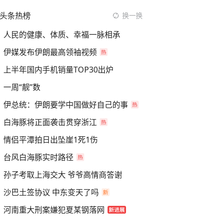
头条热榜
换一换
人民的健康、体质、幸福一脉相承
伊媒发布伊朗最高领袖视频
上半年国内手机销量TOP30出炉
一周“靓”数
伊总统：伊朗要学中国做好自己的事
白海豚将正面袭击贯穿浙江
情侣平潭拍日出坠崖1死1伤
台风白海豚实时路径
孙子考取上海交大 爷爷高情商答谢
沙巴土签协议 中东变天了吗
河南重大刑案嫌犯夏某钢落网