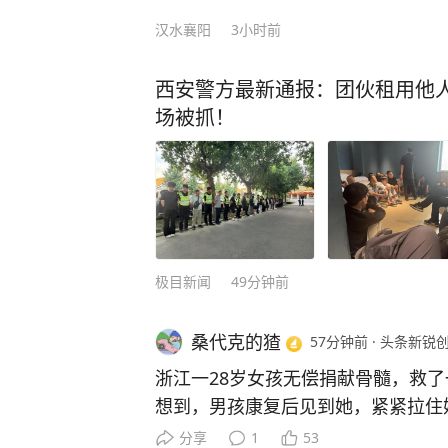
汉水襄阳
3小时前
西安警方最新通报：团伙租用他人
场被抓！
极目新闻
49分钟前
桑代克的猹
57分钟前
·
头条新锐
浙江一28岁女孩无偿捐献骨髓，救了
想到，男孩康复后见到她，紧紧拉住
长大后一定要保护你！” 浙江杭州富阳的姑娘许艾菲，28岁那
分享
1
53