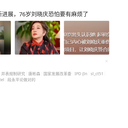
生号码，她没接着，回拨
人员——八年前她献血时
进展，76岁刘晓庆恐怕要有麻烦了
血样，居然和天津一个15
血干细胞配型，成功率也
等不来匹配对象。她八年
真就撞上了一个在等救命
小事。你自己都忘了这回
并表规制研究
唐彬森
国家发展改革委
IPD (In
sl_ct51
了别人的生路。 换成
Rel
段永平论做对的
要先犹豫犹豫，再拉上全
花了一天把捐献流程查清
 家里人一开始
。她翻了一堆科普资料拿
不用穿刺抽骨髓，就是过