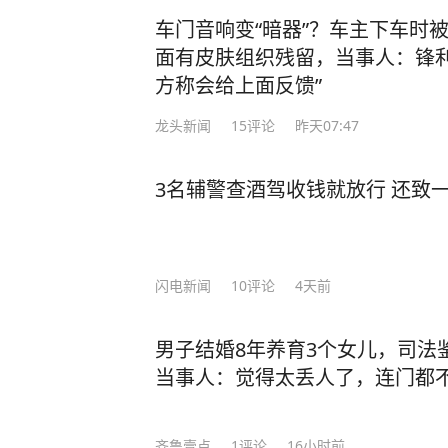
车门音响变“暗器”？车主下车时
面有皮肤组织残留，当事人：锋利
方称会给上面反馈”
龙头新闻
15
评论
昨天07:47
3名辅警查酒驾收钱就放行 还致
闪电新闻
10
评论
4天前
男子结婚8年养育3个女儿，司法
当事人：觉得太丢人了，连门都
齐鲁壹点
1
评论
16小时前