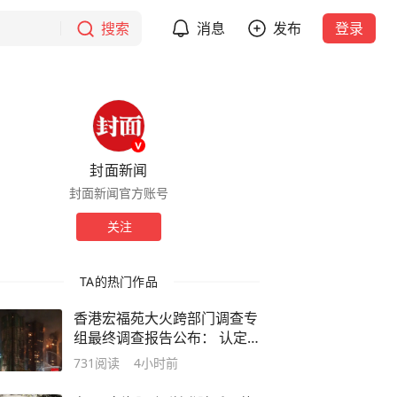
搜索
消息
发布
登录
封面新闻
封面新闻官方账号
关注
TA的热门作品
香港宏福苑大火跨部门调查专
组最终调查报告公布： 认定
系意外，烟头最可能为火源
731
阅读
4小时前