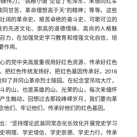
礴伟力；“挑粮小道”见证了毛泽东、朱德同红军
致同甘苦、革命理想高于天”的精神；等等。这些
壮阔的革命史、艰苦卓绝的奋斗史、可歌可泣的
重的先进文化、崇高的道德情操、高尚的人格魅
召力，在加强党史学习教育和增强文化自信、培
要作用。
心的党中央高度重视用好红色资源、传承好红色
、把红色传统发扬好、把红色基因传承好。2016
瞻仰了井冈山革命烈士陵园。在纪念堂吊唁大厅，
斗的山，也是英雄的山、光荣的山，每次来缅怀
产生触动。回想过去那段峥嵘岁月，我们要向革
念他们、牢记他们，传承好他们的红色基因。
出：“坚持理论武装同常态化长效化开展党史学习
史明理、学史增信、学史崇德、学史力行，传承