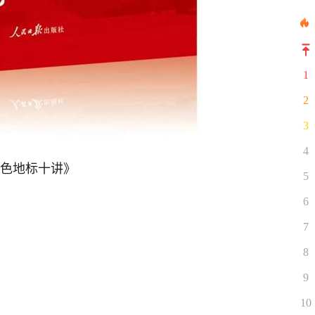
1
2
3
4
红色地标十讲》
5
6
7
8
9
10