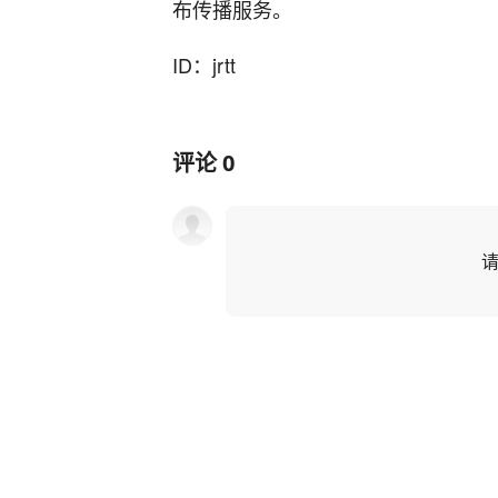
布传播服务。
ID：jrtt
评论
0