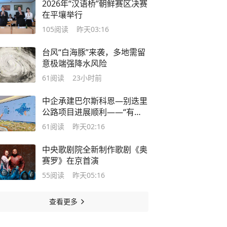
2026年“汉语桥”朝鲜赛区决赛
在平壤举行
105
阅读
昨天03:16
台风“白海豚”来袭，多地需留
意极端强降水风险
61
阅读
23小时前
中企承建巴尔斯科恩—别迭里
公路项目进展顺利——“有路
的地方，就有发展机遇”
61
阅读
昨天02:16
中央歌剧院全新制作歌剧《奥
赛罗》在京首演
55
阅读
昨天05:16
查看更多