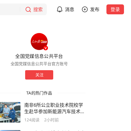
搜索
消息
发布
登录
全国党媒信息公共平台
全国党媒信息公共平台官方账号
关注
TA的热门作品
南非6所公立职业技术院校学
生赴华参加新能源汽车技术研
修，收获满满——触摸到全球
124
阅读
2小时前
汽车产业未来发展脉搏