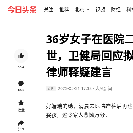
关注
推荐
北京
视频
财经
科
36岁女子在医院
世，卫健局回应
994
律师释疑建言
2023-05-31 17:38
·
大风新闻
原创
898
好端端的她，清晨去医院产检后再也
收藏
婴孩，这令家人悲恸万分。
分享