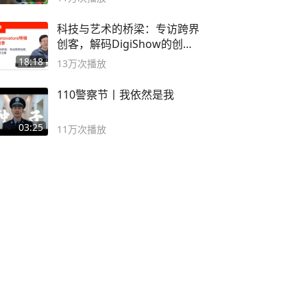
科技与艺术的桥梁：专访跨界
创客，解码DigiShow的创新
之路
18:18
13万
次播放
110警察节丨我依然是我
03:25
11万
次播放