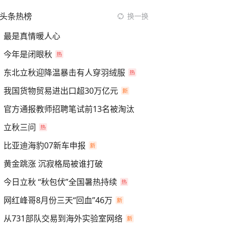
头条热榜
换一换
最是真情暖人心
今年是闭眼秋
东北立秋迎降温暴击有人穿羽绒服
我国货物贸易进出口超30万亿元
官方通报教师招聘笔试前13名被淘汰
立秋三问
比亚迪海豹07新车申报
黄金跳涨 沉寂格局被谁打破
今日立秋 “秋包伏”全国暑热持续
网红峰哥8月份三天“回血”46万
从731部队交易到海外实验室网络