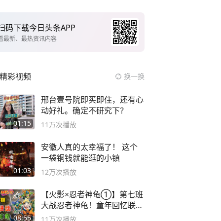
扫码下载今日头条APP
看最新、最热资讯内容
精彩视频
换一换
邢台壹号院即买即住，还有心
动好礼。确定不研究下？
01:15
11万
次播放
安徽人真的太幸福了！ 这个
一袋铜钱就能逛的小镇
01:03
12万
次播放
【火影×忍者神龟①】第七班
大战忍者神龟！童年回忆联动
论武？
08:55
11万
次播放