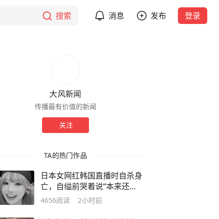
搜索
消息
发布
登录
大风新闻
传播最有价值的新闻
关注
TA的热门作品
日本女网红韩国直播时自杀身
亡，自缢前哭着说“本来还想
多活一会儿”；此前因所追男
4656
阅读
2小时前
星一句话遭大规模网暴，发文
宣布“退圈”网暴升级