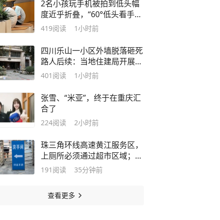
2名小孩玩手机被拍到低头幅
度近乎折叠，“60°低头看手机
=脖子扛50斤水泥”，医生：长
419
阅读
1小时前
时间会出现不可逆损伤，严重
可能瘫痪
四川乐山一小区外墙脱落砸死
路人后续：当地住建局开展全
区排查整治，事发小区多楼栋
401
阅读
1小时前
已打围排危
张雪、“米亚”，终于在重庆汇
合了
224
阅读
2小时前
珠三角环线高速黄江服务区，
上厕所必须通过超市区域；东
莞交控：设置符合规定，未强
191
阅读
35分钟前
制消费，此种设计意在应急疏
散
查看更多