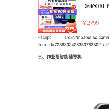
￥2799
<script src="//mp.toutiao.com/mp
item_id=7239302423330783802"></s
三、作业帮智能辅导机