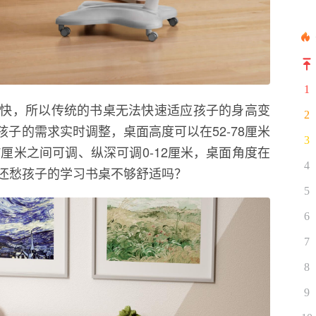
1
快，所以传统的书桌无法快速适应孩子的身高变
2
孩子的需求实时调整，桌面高度可以在52-78厘米
3
.7厘米之间可调、纵深可调0-12厘米，桌面角度在
4
，还愁孩子的学习书桌不够舒适吗？
5
6
7
8
9