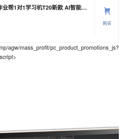
【同价618】作业帮1对1学习机T20新款 AI智能学习平板 小初高中学生儿童大屏护眼英语点读机早教机家教机
购买
/agw/mass_profit/pc_product_promotions_js?
cript>