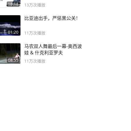
之路
18:18
13万
次播放
比亚迪出手，严惩黑公关！
01:20
11万
次播放
马农双人舞最后一幕-奥西波
娃 & 什克利亚罗夫
08:55
11万
次播放