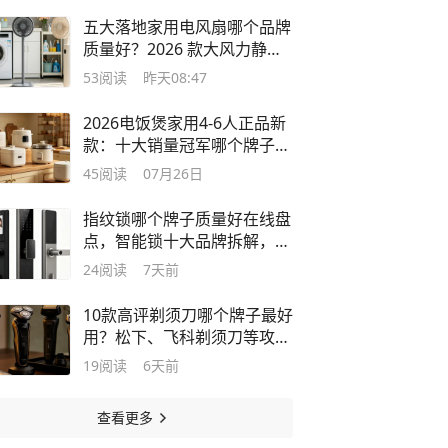
五大落地家用电风扇哪个品牌
质量好？2026 款大风力静音
机型推荐
53
阅读
昨天08:47
2026电饭煲家用4-6人正品新
款：十大销量冠军哪个牌子质
量好？
45
阅读
07月26日
指纹锁哪个牌子质量好在线盘
点，智能锁十大品牌拆解，年
度推荐
24
阅读
7天前
10款高评剃须刀哪个牌子最好
用？松下、飞科剃须刀等攻略
一览
19
阅读
6天前
查看更多