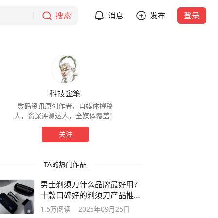
搜索
消息
发布
登录
科技金笔
数码资讯原创作者，自媒体撰稿
人，资深评测达人，全媒体覆盖！
关注
TA的热门作品
男士剃须刀什么品牌最好用？
十款口碑好的剃须刀产品推荐
哪个好
1.5万
阅读
2025年09月25日