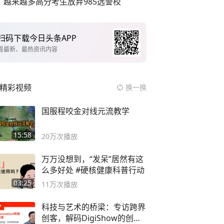
越来越多高分考生放弃985选警校
扫码下载今日头条APP
看最新、最热资讯内容
精彩视频
换一换
国服程咬金对线元流教学
15:58
20万
次播放
万万没想到，“发呆”居然有这
么多好处 #硬核健康科普行动
03:25
11万
次播放
科技与艺术的桥梁：专访跨界
创客，解码DigiShow的创新