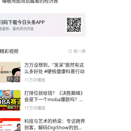
睡眠地图背后藏着的经济账
扫码下载今日头条APP
看最新、最热资讯内容
精彩视频
换一换
万万没想到，“发呆”居然有这
么多好处 #硬核健康科普行动
03:25
11万
次播放
打排位就给钱？《决胜巅峰》
会是下一个moba爆款吗？#
决胜巅峰
03:33
11万
次播放
科技与艺术的桥梁：专访跨界
创客，解码DigiShow的创新