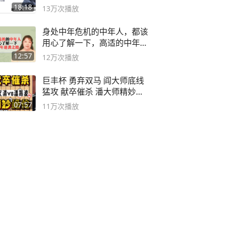
之路
18:18
13万
次播放
身处中年危机的中年人，都该
用心了解一下，高适的中年逆
袭之路
12:57
12万
次播放
巨丰杯 勇弃双马 阎大师底线
猛攻 献卒催杀 潘大师精妙入
局
07:57
11万
次播放