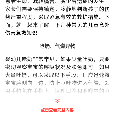
患者生命、减轻痛苦、减少后遗症的发生。
家长们需要保持镇定，冷静地判断孩子的伤
势严重程度，采取紧急有效的救护措施。下
面，就一起来了解一下几种常见的儿童意外
伤害急救知识。
呛奶、气道异物
婴幼儿呛奶非常常见，如果少量吐奶，只要
密切观察宝宝的呼吸状况及肤色即可。如果
大量吐奶，可以采取以下手段：1. 应迅速将
宝宝脸侧向一边，防止呕吐物进入气管。2.
用手帕包在手指上，清理口腔和咽喉中的呕
吐物，确保呼吸道畅通，然后用小棉棒清理
鼻孔。3.如果婴儿憋气不呼吸或皮肤青紫
点击查看完整内容