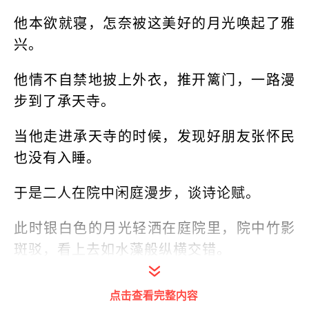
他本欲就寝，怎奈被这美好的月光唤起了雅
兴。
他情不自禁地披上外衣，推开篱门，一路漫
步到了承天寺。
当他走进承天寺的时候，发现好朋友张怀民
也没有入睡。
于是二人在院中闲庭漫步，谈诗论赋。
此时银白色的月光轻洒在庭院里，院中竹影
斑驳，看上去如水藻般纵横交错。
兴致所至，苏轼提笔写下了这篇文章：
点击查看完整内容