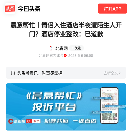
打开APP
晨意帮忙丨情侣入住酒店半夜遭陌生人开
门？酒店停业整改：已道歉
北青网
关注
北青网官方账号
  2023-6-6 06:08
头条听资讯，时事尽掌握
去听全文