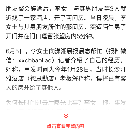
朋友聚会醉酒后，李女士与其男朋友等3人就
近找了一家酒店，开了两间房。当日凌晨，李
女士与其男朋友所住的那间房，突遭陌生男子
开门并在门口逗留张望房内5分钟。
6月5日，李女士向潇湘晨报晨意帮忙（报料微
信：xxcbbaoliao）记者介绍了自己的经历。
她称，事发时间为今年1月28日，当时长沙汀
雅酒店（德思勤店）老板解释称，误将已有客
人的房开给了其他人。
为何长时间过去后曝光此事？李女士称，事发
后自己将经历发在网上，但没有人关注，近
日，她在浏览该酒店评价时，发现还有类似情
点击查看完整内容
况，便选择再次曝光，希望提醒其他女生住酒