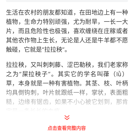
生活在农村的朋友都知道，在田地边上有一种
植物，生命力特别顽强，尤为耐旱，一长一大
片，而且危险性也极强，喜欢缠绕在庄稼或者
其他农作物上生长，无论是人还是牛羊都不愿
触碰，它就是“拉拉秧”。
拉拉秧，又叫刺刺藤、涩巴勒秧，我们老家称
之为“屎拉秧子”。其实它的学名叫葎（lǜ）
草，本身就是一种有害植物。其茎、枝、叶柄
均具倒钩刺，叶片就跟纸一样，掌状，表面粗
糙，边缘有锯齿，如果不小心被它划到，那肯
定是一条长长的血痕。
为此，农民对其都没有好感，凡是遇到都会用
点击查看完整内容