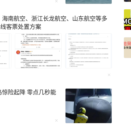
31.3公里，流经深圳市光明区、宝安区和东莞市
、海南航空、浙江长龙航空、山东航空等多
圳的“母亲河”。
航线客票处置方案
映入记者眼帘的是水清岸绿、白鹭翩跹、鱼翔浅
。很难想象，眼前秀美的茅洲河曾是深圳污染最
断面2002年至2015年的氨氮指标数据揭示了茅
高的一年达33.70毫克/升，远远高于8毫克/升
惊险起降 零点几秒能
，生态红利正加速释放。共和村国考断面氨氮指
0年的1.15毫克/升,达到1992年以来最好水平。
也意识到，全面实现绿水青山和“长制久清”的目
建立水环境管理长效机制。