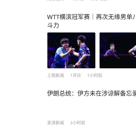
在新的物管模式下，河道也由传统管
WTT横滨冠军赛｜再次无缘男单
陆续加入到爱河、护河队伍；万科集
斗力
上深水咨询长久以来的专业管养服
显。”罗振说。
延展产业链为治水“保鲜”
乘车沿着茅洲河一路往下游驶去，记
上观新闻
1
评论
1小时前
统印象中的污水处理厂，在这里听不
影婆娑、绿草如茵。
伊朗总统：伊方未在涉谅解备忘
深圳松岗水质净化厂（二期）负责人
调，绿化率超过50%，构建花园式
求，打造深圳市优秀海绵城市建设项
澎湃新闻
2小时前