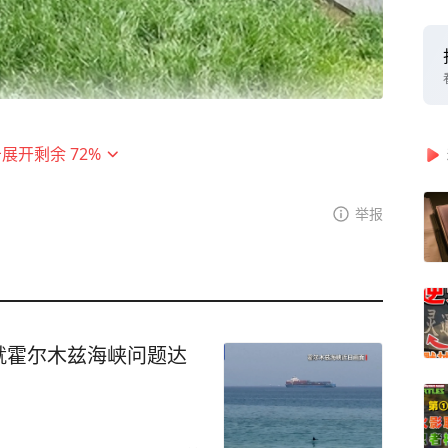
地公园，成为市民亲水休闲的打卡点之一。
击展开剩余
72
%
出的生态环境问题。近年来，深圳市委、市政府
河流水体治理，取得历史性突破：黑臭水体全面
举报
水质全面提升，并获评为重点流域水环境质量改
臭水体治理示范城市。
折？又能为其他城市提供哪些借鉴？在6月5日世
环境日·清新在行动’——清新环境深水行”活动，开
就霍尔木兹海峡问题达