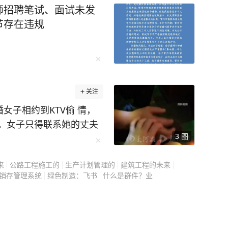
环境综合治理，松岗水质净化厂（二期）作为核心骨
师招聘笔试、面试未发
、一年投入商业运营，成为深圳市水质净化厂建
节存在违规
达到地表水准IV类标准的水质净化厂，松岗水质
能力空缺，保障上游截流污水得到有效处理，对
区水环境质量、助力流域水质考核顺利达标发挥
关注
女子相约到KTV偷 情，
。女子只得联系她的丈夫
地表水准IV类城镇污水处理系统专利技术，该技
3
图
出轨一事。可就在女子想
负荷能力强、脱氮效果好等优点。
是否已结账，正好让女子
来
公路工程施工的
生产计划管理的
建筑工程的未来
争吵，并且约定地点打算
水水质稳定达到地表水IV类标准，每年实现处理水
销存管理系统
绿色制造：飞书
什么是群件？业
点后，一怒之下错把路人
超1万吨。
过去。最终，男子为自己
询依托自身科技创新平台和研发实力，进行了水
丈夫雷某出差时，多次与
技术、设备创新研发。目前，已研发短程硝化耦