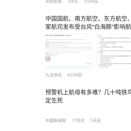
央视新闻
3
评论
2小时前
茅洲河发源于羊台山北麓，干流全长
中国国航、南方航空、东方航空
长安镇，最终汇入西部海域，被称为深
家航司发布受台风“白海豚”影响
走在位于茅洲河干流上游的碧道上，
底，连片的浅滩湿地孕育着勃勃生机
严重的河流之一。
在深圳茅洲河展示馆，一组共和村国考
洲河当年的污染严重程度：氨氮指标最
九派快讯
6小时前
的黑臭标准。
预警机上航母有多难？几十吨铁鸟
经过数年攻坚，茅洲河水质持续向好
定生死
标从2015年的23.3毫克/升降至202
中国新闻网
17
评论
5天前
在取得阶段性成果基础上，当地政府
标需要“三分治，七分管”，亟需探索