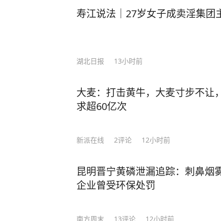
寿江说法｜27岁女子成卖淫集团
近年来，深圳努力开创物业管理进河
以茅洲河干流上游段管养项目为例
湖北日报
13小时前
司，该公司由深圳市深水水务咨询有
圳市万物云城空间运营管理有限公司
大麦：打击黄牛，大麦寸步不让
深水咨询常务副总经理罗振介绍，传
求超60亿次
要有水面保洁、绿化管养、设施维护
司”管养模式，能提供包含基础服务
新派在线
2
评论
12小时前
22项服务内容。
昆明晋宁黄磷泄漏追踪：刺鼻烟雾
罗振告诉中国城市报记者，一方面
企业曾受环保处罚
面，深水咨询作为清新环境子公司，
水环境服务，有专业技术人才及服务
头管理。
南方周末
13
评论
12小时前