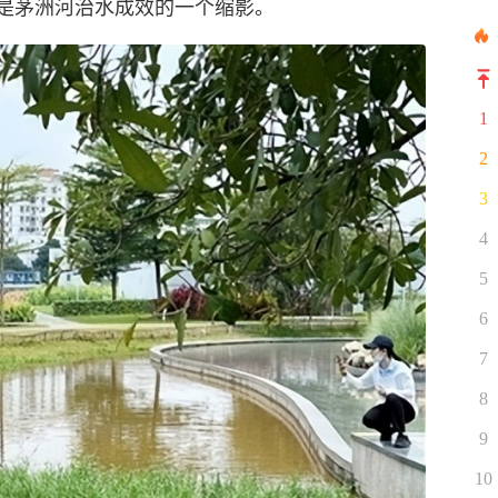
是茅洲河治水成效的一个缩影。
1
2
3
4
5
6
7
8
9
10