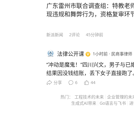
2016年，深圳启动茅洲河流域水
广东雷州市联合调查组：特教老
干工程之一，半年主体工程建成通水
现违规和舞弊行为，资格复审环
设史上的经典案例。
作为深圳市首个投入商业运营的出水
新派新闻
2
评论
45分钟前
净化厂（二期）填补了片区污水处理
于消除茅洲河流域水体黑臭、提升片
法律公开课
1小时前
·
民商事律师
了重要作用。
“冲动是魔鬼！”四川兴文，男子与已婚
结果因没钱结账，丢下女子直接跑了
江偲介绍，项目采用自主研发的达标
前来结账，丈夫这才发现了女子婚内
分享
6
44
术具有占地省、运行费用低、抗冲击
解释时，男子突然打电话给女子询问
热门：
工程技术的未来
企业管理的未
丈夫给接了，随后二人在电话中爆发
该项目自2018年投产至今，项目出
生成式AI带来
Go语言与飞书
进
较量一番。谁知男子开车到达指定地
量约5500万吨，每年削减化学需氧量
当成了女子的丈夫，一脚油门就撞了
的冲动行为付出了惨痛代价。 据悉，男子龚某在明知道女子钱
值得一提的是，项目所属单位深水咨
某已经结婚的情况下，仍趁着钱某的
处理上下游产业链的专业药剂、工艺