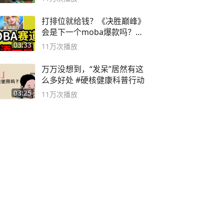
打排位就给钱？《决胜巅峰》
会是下一个moba爆款吗？#
决胜巅峰
03:33
11万
次播放
万万没想到，“发呆”居然有这
么多好处 #硬核健康科普行动
03:25
11万
次播放