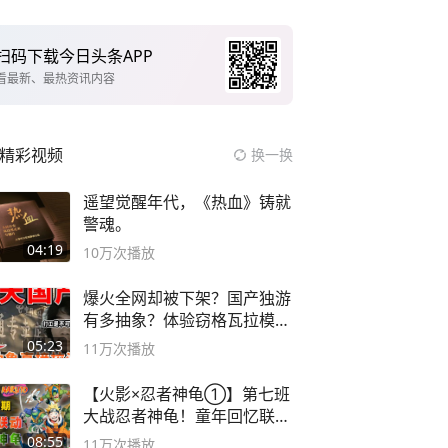
扫码下载今日头条APP
看最新、最热资讯内容
精彩视频
换一换
遥望觉醒年代，《热血》铸就
警魂。
04:19
10万
次播放
爆火全网却被下架？国产独游
有多抽象？体验窃格瓦拉模拟
器！
05:23
11万
次播放
【火影×忍者神龟①】第七班
大战忍者神龟！童年回忆联动
论武？
08:55
11万
次播放