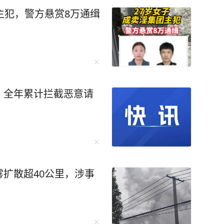
主犯，警方悬赏8万通缉
道治水新模式，打通治水“最后一公里”。
，其中标单位为深圳市芦苇生态环境科技有限公
限公司（以下简称“深水咨询”)和万科物业旗下深
（以下简称“万物云城”）合资成立。
，全年累计拦截恶意请
统河道管养模式是“管养分离”模式，管理内容主
等较为基础的服务内容。而“物业+专业+合资公
内容之外的安全管控、智慧管控、水质监测等多达
扩散超40公里，涉事
万科物业有着较为丰富的物业管理经验；另一方
是清新环境水务板块的重要组成部分，多年专注
。双方成立合资公司，可有效整合资源，避免多