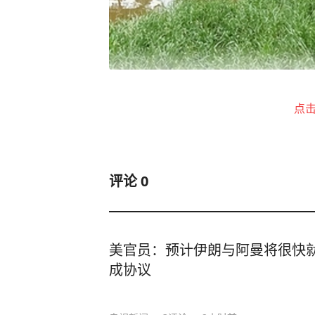
位于广东省深圳市龙华区的观澜河湿
点
水污染问题一度是广东省深圳市最突
把治水作为头号民生工程，狠抓城市
消除、五大河流断面全部达标、河流
评论
0
善明显的5个城市之一、入选全国黑
深圳水环境治理是如何实现历史性转
界环境日来临之即，记者参加“‘世界
美官员：预计伊朗与阿曼将很快
成协议
启探寻深圳成功治水奥秘之旅。
物业化管理守护水清河畅