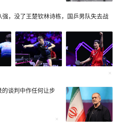
养向生态管养转变。“茅洲河周边的万科小区业主
八强，没了王楚钦林诗栋，国乒男队失去战
团旗下相关公司本身也有丰富河道管养经验；加
务，服务力、管理力、科创力、生态力等优势凸
者来到深圳松岗水质净化厂（二期）。不同于传
到噪声、闻不到臭味、看不到污水，反而处处树
录的谈判中作任何让步
江偲告诉记者：“项目景观设计与周边环境相协
水质净化厂。同时，景观设计融合海绵城市建设要
目。”