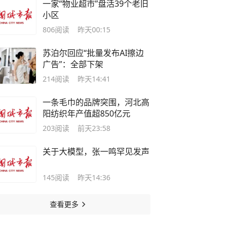
一家“物业超市”盘活39个老旧
小区
806
阅读
昨天00:15
苏泊尔回应“批量发布AI擦边
广告”：全部下架
214
阅读
昨天14:41
一条毛巾的品牌突围，河北高
阳纺织年产值超850亿元
203
阅读
前天23:58
关于大模型，张一鸣罕见发声
145
阅读
昨天14:36
查看更多