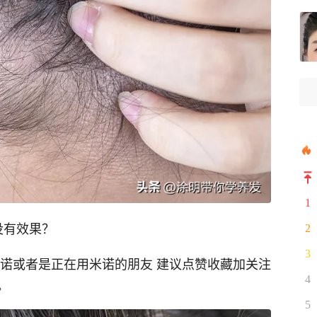
1
没有效果？
2
3
米诺或者是正在用米诺的朋友 建议点赞收藏加关注
4
。
5