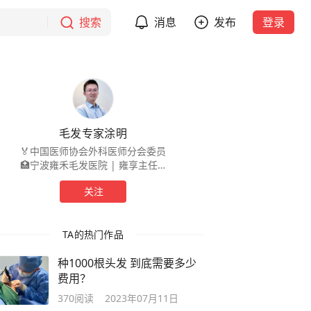
搜索
消息
发布
登录
毛发专家涂明
🏅中国医师协会外科医师分会委员
🏥宁波雍禾毛发医院 | 雍享主任✨
🏆毛发美学设计、大面积种植、顶
关注
部加密、发际线调整、胡须、鬓角
等毛发种植
TA的热门作品
种1000根头发 到底需要多少
费用？
370
阅读
2023年07月11日