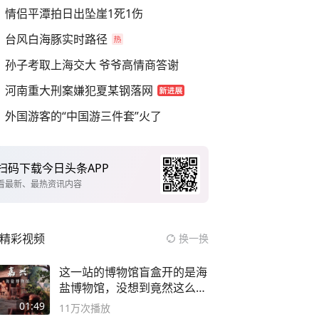
情侣平潭拍日出坠崖1死1伤
台风白海豚实时路径
孙子考取上海交大 爷爷高情商答谢
河南重大刑案嫌犯夏某钢落网
外国游客的“中国游三件套”火了
扫码下载今日头条APP
看最新、最热资讯内容
精彩视频
换一换
这一站的博物馆盲盒开的是海
盐博物馆，没想到竟然这么好
逛！
01:49
11万
次播放