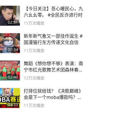
【今日关注】吾心暖民心，九
六幺幺零。 #全民反诈进行时
02:51
11万
次播放
新年新气象又一部佳作诞生 #
国漫猫行东方传递文化自信
00:34
11万
次播放
舞蹈《想你想不够》表演：南
宁市红光歌舞艺术团森林春红
舞蹈队。
02:40
12万
次播放
打排位就给钱？《决胜巅峰》
会是下一个moba爆款吗？#
决胜巅峰
03:33
11万
次播放