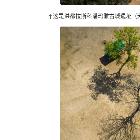
↑这是洪都拉斯科潘玛雅古城遗址（