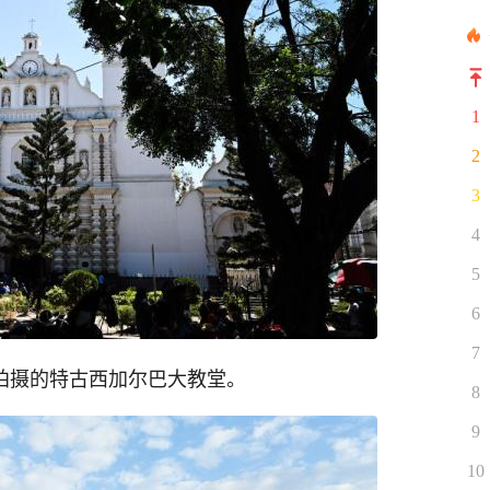
1
2
3
4
5
6
7
拍摄的特古西加尔巴大教堂。
8
9
10