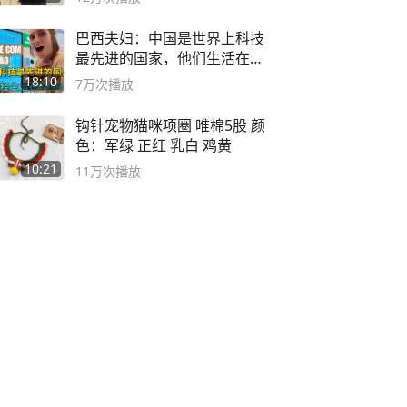
巴西夫妇：中国是世界上科技
最先进的国家，他们生活在
2999年
18:10
7万
次播放
钩针宠物猫咪项圈 唯棉5股 颜
色：军绿 正红 乳白 鸡黄
10:21
11万
次播放