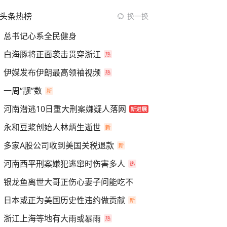
头条热榜
换一换
总书记心系全民健身
白海豚将正面袭击贯穿浙江
伊媒发布伊朗最高领袖视频
一周“靓”数
河南潜逃10日重大刑案嫌疑人落网
永和豆浆创始人林炳生逝世
多家A股公司收到美国关税退款
河南西平刑案嫌犯逃窜时伤害多人
银龙鱼离世大哥正伤心妻子问能吃不
日本或正为美国历史性违约做贡献
浙江上海等地有大雨或暴雨