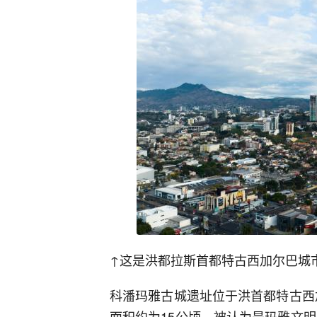
↑这是洪都拉斯首都特古西加尔巴城
科潘玛雅古城遗址位于洪首都特古西加
面积约为15公顷，被认为是玛雅文明