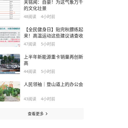
关铭闻：自豪！为这气象万千
的文化壮景
48
阅读
4小时前
【全民健身日】贴完秋膘练起
来！高温运动这些建议请查收
47
阅读
5小时前
上半年新能源重卡销量再创新
高
44
阅读
5小时前
人民领袖｜登山道上的办公会
43
阅读
4小时前
查看更多