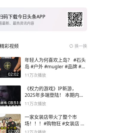
扫码下载今日头条APP
看最新、最热资讯内容
精彩视频
换一换
年轻人为何喜欢上岛？ #石头
岛 #户外 #mugler #品牌 #足
球流氓
02:02
11万
次播放
《权力的游戏》IP新游，
2025年多端登陆！ 本期内容
概要
03:51
11万
次播放
一家女装店带火了整个市
场！！！#购物狂 #女装店 #
高品质女装
02:00
12万
次播放