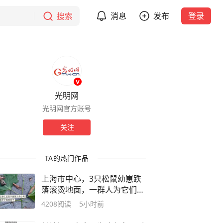
搜索
消息
发布
登录
光明网
光明网官方账号
关注
TA的热门作品
上海市中心，3只松鼠幼崽跌
落滚烫地面，一群人为它们忙
碌起来……
4208
阅读
5小时前