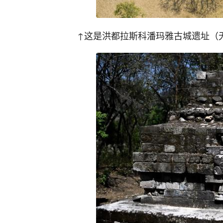
↑这是洪都拉斯科潘玛雅古城遗址（