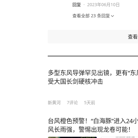
回复
·
2023年06月10日
查看全部
23
条回复
查
多型东风导弹罕见出镜，更有“东
受大国长剑硬核冲击
新黄河
7
评论
5天前
台风橙色预警！“白海豚”进入2
风长雨强，警惕出现龙卷可能！