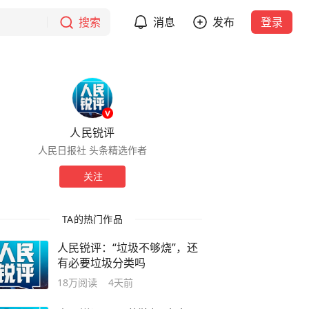
搜索
消息
发布
登录
人民锐评
人民日报社 头条精选作者
关注
TA的热门作品
人民锐评：“垃圾不够烧”，还
有必要垃圾分类吗
18万
阅读
4天前