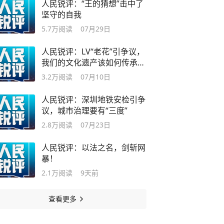
人民锐评：“王的猜想”击中了
坚守的自我
5.7万
阅读
07月29日
人民锐评：LV“老花”引争议，
我们的文化遗产该如何传承保
护
3.2万
阅读
07月10日
人民锐评：深圳地铁安检引争
议，城市治理要有“三度”
2.8万
阅读
07月23日
人民锐评：以法之名，剑斩网
暴！
2.1万
阅读
9天前
查看更多