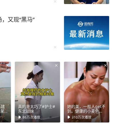
，又现“黑马”
基建
真的是太巧了#护士#
她的美，一般人get不
式架
东北甜妹
到。健康的小麦色肌
撑起
肤充满力量感
86万
次播放
310万
次播放