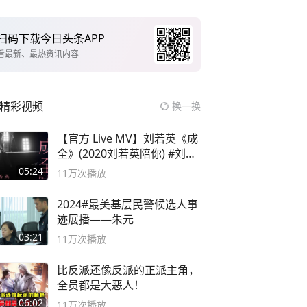
扫码下载今日头条APP
看最新、最热资讯内容
精彩视频
换一换
【官方 Live MV】刘若英《成
全》(2020刘若英陪你) #刘若
英 #成全
05:24
11万
次播放
2024#最美基层民警候选人事
迹展播——朱元
03:21
11万
次播放
比反派还像反派的正派主角，
全员都是大恶人！
06:02
11万
次播放