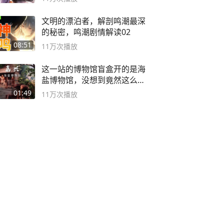
文明的漂泊者，解剖鸣潮最深
的秘密，鸣潮剧情解读02
08:51
11万
次播放
这一站的博物馆盲盒开的是海
盐博物馆，没想到竟然这么好
逛！
01:49
11万
次播放