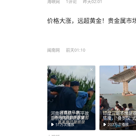
海峡网
1
评论
昨天02:01
价格大涨，远超黄金！贵金属市场
闽南网
前天01:10
河南驻马店：西平故
印度三哥不愧是
意伤害案嫌犯夏某钢
狂魔，"叠罗汉"
已被抓获，其逃窜躲
桥，小小桥墩先
51万
次播放
207万
次播放
藏过程中伤害多人
这么大一座桥面