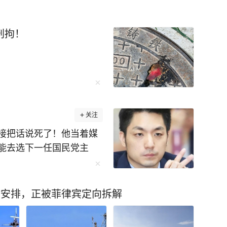
刑拘！
关注
接把话说死了！他当着媒
能去选下一任国民党主
台湾政坛就慢慢没那么显
些人都绕着政治走，就只
”。 如今岛内政治氛围已
时安排，正被菲律宾定向拆解
民进党就会借机炒作“威权
头上。 不管他如何务实施