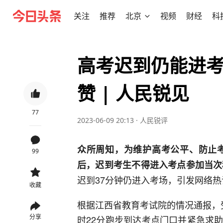
关注
推荐
北京
视频
财经
科
高考迟到仍能进考
赞 | 人民锐见
77
2023-06-09 20:13
·
人民锐评
众所周知，为维护高考公平、防止考
99
后，迟到考生不得进入考点参加当次
迟到37分钟仍进入考场，引发网络
收藏
根据江西省教育考试院的情况通报，
分享
时22分跑步到达考点门口并紧急求