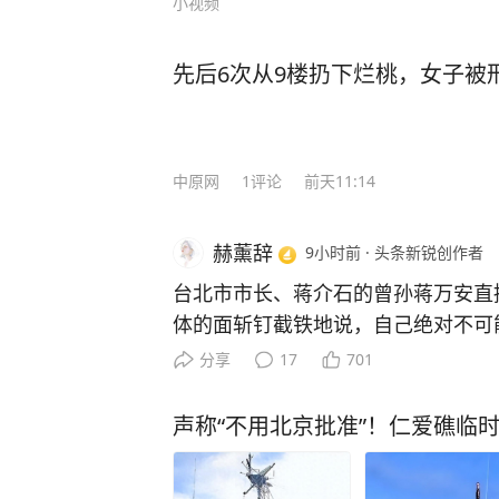
小视频
先后6次从9楼扔下烂桃，女子被
中原网
1
评论
前天11:14
赫薰辞
9小时前
·
头条新锐创作者
台北市市长、蒋介石的曾孙蒋万安直
体的面斩钉截铁地说，自己绝对不可
席。想当年蒋经国走了之后，蒋家在
分享
17
701
眼，到了第四代，蒋友柏、蒋友青这
有蒋万安接了他爸蒋孝严的 “政治活
声称“不用北京批准”！仁爱礁临
经变了味，只要两岸局势稍有波动，
复辟”，把历史旧账全部扣在蒋万安