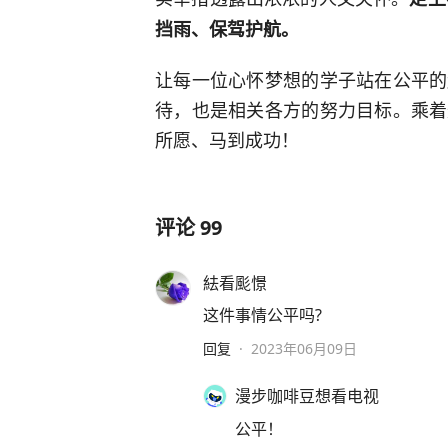
挡雨、保驾护航。
让每一位心怀梦想的学子站在公平的
待，也是相关各方的努力目标。乘着
所愿、马到成功！
评论
99
紶看颩憬
这件事情公平吗?
回复
·
2023年06月09日
漫步咖啡豆想看电视
公平！