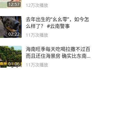
袭之路
12:57
12万
次播放
去年出生的“幺幺零”，如今怎
么样了？ #云南警事
02:22
11万
次播放
海南旺季每天吃喝拉撒不过百
而且还住海景房 确实比东南
亚合适
01:06
11万
次播放