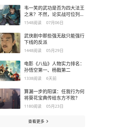
韦一笑的武功是否为四大法王
之末？不然，论实战可位列第
二
1548
阅读
07月06日
武侠剧中那些强无敌只能强行
下线的反派
1448
阅读
05月29日
电影《八仙》人物实力排名：
孙悟空第一、杨戬第二
1338
阅读
6天前
算漏一步的阳谋：任我行为何
将葵花宝典传给东方不败？
1180
阅读
05月23日
查看更多