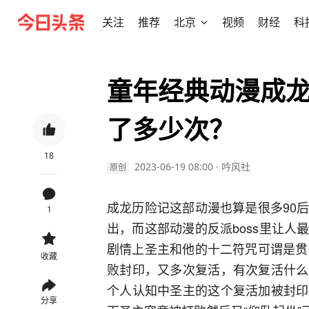
关注
推荐
北京
视频
财经
科
童年经典动漫成
了多少次？
18
2023-06-19 08:00
·
吟风社
原创
成龙历险记这部动漫也算是很多90
1
出，而这部动漫的反派boss里让
剧情上圣主和他的十二符咒可谓是贯
收藏
败封印，又多次复活，有次复活什么
个人认知中圣主的这个复活加被封印
分享