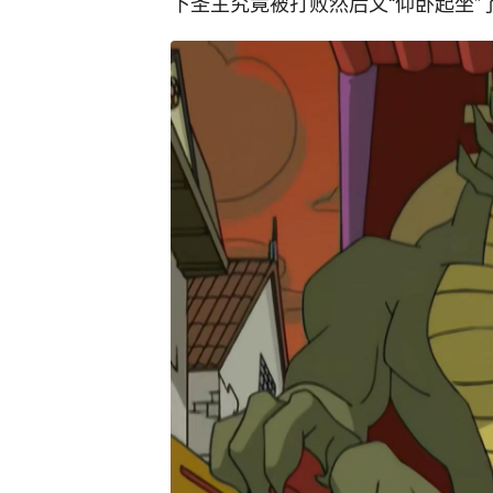
下圣主究竟被打败然后又“仰卧起坐”