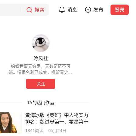
搜索
消息
发布
登录
吟风社
纷纷世事无穷尽，天数茫茫不可
逃。情恨名利已成梦，唯留青史任
人说。
关注
TA的热门作品
黄海冰版《英雄》中人物实力
排名：魏进忠第一、霍星第十
1841
阅读
05月24日