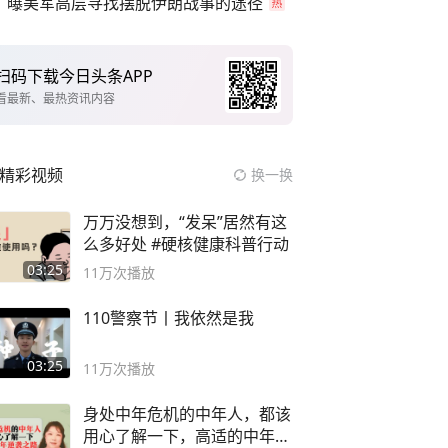
曝美军高层寻找摆脱伊朗战事的途径
扫码下载今日头条APP
看最新、最热资讯内容
精彩视频
换一换
万万没想到，“发呆”居然有这
么多好处 #硬核健康科普行动
03:25
11万
次播放
110警察节丨我依然是我
03:25
11万
次播放
身处中年危机的中年人，都该
用心了解一下，高适的中年逆