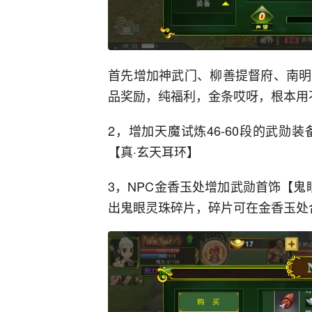
首先增加神武门、柳善提督府、南明
品奖励，纯福利，金条哎呀，根本用
2，增加天魔试炼46-60段的武
【真·玄天耳环】
3，NPC金香玉处增加武勋首饰【鬼
出鬼眼灵珠碎片，碎片可在金香玉处