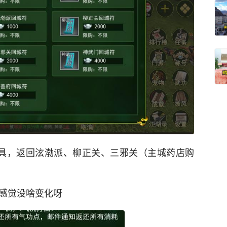
具，返回泫渤派、柳正关、三邪关（主城药店购
，感觉没啥变化呀