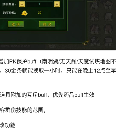
加PK保护buff（南明湖/无天阁/天魔试炼地图不
，30金条就能换取一小时，只能在晚上12点至早
道具附加的互斥buff，优先药品buff生效
刀客群伤技能的范围，
改功能