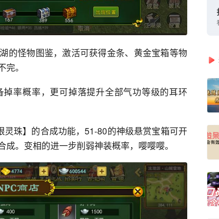
湖的怪物图鉴，激活可获得金条、黄金宝箱等物
不完。
勋装备掉率概率，更可掉落提升全部气功等级的耳环
眼灵珠】的合成功能，51-80的神级悬赏宝箱可开
合成。变相的进一步削弱神装概率，嘤嘤嘤。