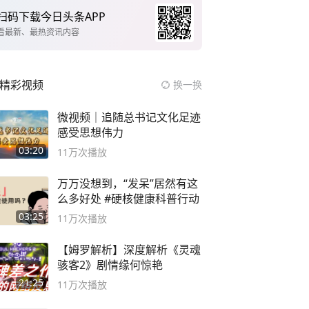
扫码下载今日头条APP
看最新、最热资讯内容
精彩视频
换一换
微视频｜追随总书记文化足迹
感受思想伟力
03:20
11万
次播放
万万没想到，“发呆”居然有这
么多好处 #硬核健康科普行动
03:25
11万
次播放
【姆罗解析】深度解析《灵魂
骇客2》剧情缘何惊艳
21:25
11万
次播放