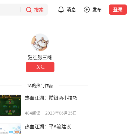
搜索
消息
发布
登录
狂徒张三咪
关注
TA的热门作品
热血江湖：攒银两小技巧
484
阅读
2023年06月25日
热血江湖：平A流建议