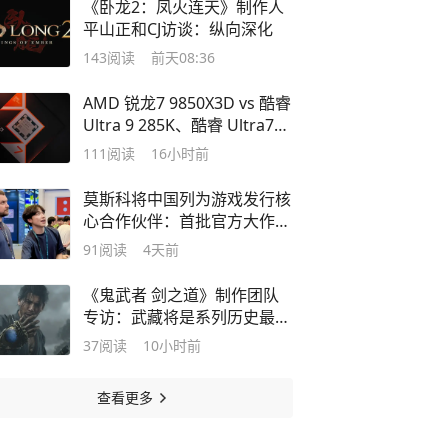
《卧龙2：凤火连天》制作人
平山正和CJ访谈：纵向深化
143
阅读
前天08:36
AMD 锐龙7 9850X3D vs 酷睿
Ultra 9 285K、酷睿 Ultra7
270K
111
阅读
16小时前
莫斯科将中国列为游戏发行核
心合作伙伴：首批官方大作年
内登陆
91
阅读
4天前
《鬼武者 剑之道》制作团队
专访：武藏将是系列历史最出
色的主角
37
阅读
10小时前
查看更多