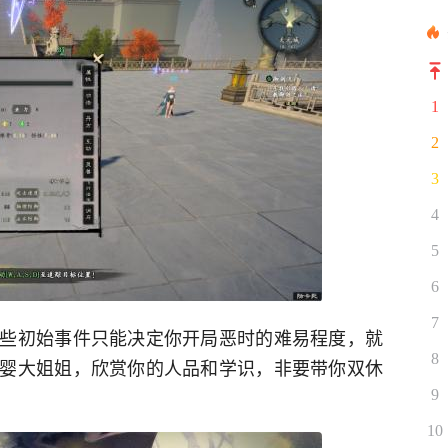
1
2
3
4
5
6
7
些初始事件只能决定你开局恶时的难易程度，就
8
婴大姐姐，欣赏你的人品和学识，非要带你双休
9
10