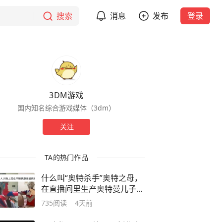
搜索
消息
发布
登录
3DM游戏
国内知名综合游戏媒体（3dm）
关注
TA的热门作品
什么叫“奥特杀手”奥特之母，
在直播间里生产奥特曼儿子的
绯闻？
735
阅读
4天前