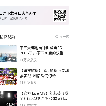
扫码下载今日头条APP
看最新、最热资讯内容
精彩视频
换一换
来五大连池看冰封蓝电E5
PLUS了，零下30度的双重冰
封40小时全录
04:34
11万
次播放
【姆罗解析】深度解析《灵魂
骇客2》剧情缘何惊艳
21:25
11万
次播放
【官方 Live MV】刘若英《成
全》(2020刘若英陪你) #刘若
英 #成全
05:24
11万
次播放