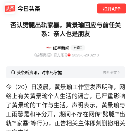
打开APP
否认劈腿出轨家暴，黄景瑜回应与前任关
系：亲人也是朋友
红星新闻
关注
《成都商报》官方账号
  2023-6-20 02:13
头条听资讯，时事尽掌握
去听全文
今（20）日凌晨，黄景瑜工作室发声明称，网
络上有关黄景瑜个人生活的谣言，已严重影响
了黄景瑜的工作与生活。声明表示，黄景瑜与
王雨馨是和平分开，期间不存在网传“劈腿”“出
轨”“家暴”等行为，正告相关主体即刻删撤相关