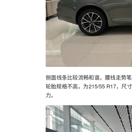
侧面线条比较流畅和谐，腰线走势笔
轮胎规格不高，为215/55 R17
力。