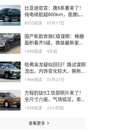
比亚迪官宣：唐8系要来了！
纯电续航超800km，是唐L的
继任者吗？
8055
阅读
07月17日
国产新款奔驰C级谍照：格栅
面积看齐S级，换装最新家族
风格
1696
阅读
4天前
哈弗枭龙疑似回归？路试谍照
流出，内饰变化较大，换新中
控屏
1484
阅读
07月27日
方程豹钛9工信部照片来了！
全尺寸六座，气场挺足，卖多
少钱合适?
1358
阅读
22小时前
查看更多