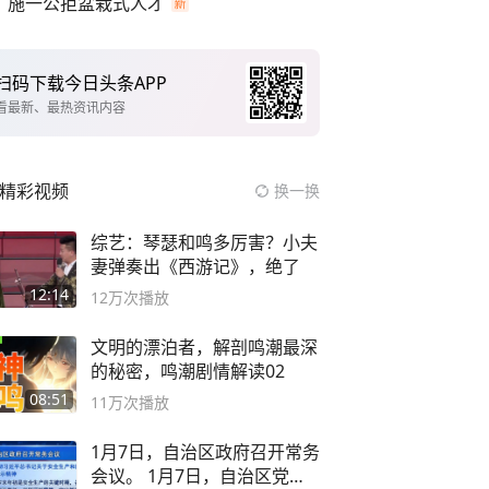
施一公拒盆栽式人才
扫码下载今日头条APP
看最新、最热资讯内容
精彩视频
换一换
综艺：琴瑟和鸣多厉害？小夫
妻弹奏出《西游记》，绝了
12:14
12万
次播放
文明的漂泊者，解剖鸣潮最深
的秘密，鸣潮剧情解读02
08:51
11万
次播放
1月7日，自治区政府召开常务
会议。 1月7日，自治区党委