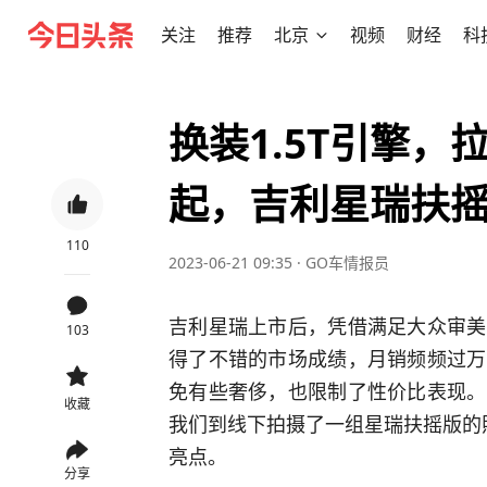
关注
推荐
北京
视频
财经
科
换装1.5T引擎，拉
起，吉利星瑞扶
110
2023-06-21 09:35
·
GO车情报员
吉利星瑞上市后，凭借满足大众审美
103
得了不错的市场成绩，月销频频过万
免有些奢侈，也限制了性价比表现。
收藏
我们到线下拍摄了一组星瑞扶摇版的照
亮点。
分享