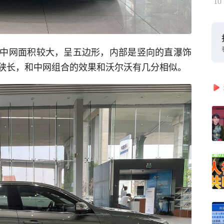
10
中网面积较大，呈五边形，内部是竖向的直瀑饰
狭长，和中网组合的效果和沃尔沃有几分相似。