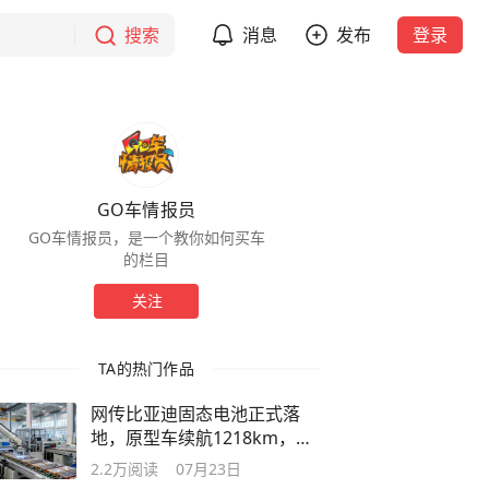
搜索
消息
发布
登录
GO车情报员
GO车情报员，是一个教你如何买车
的栏目
关注
TA的热门作品
网传比亚迪固态电池正式落
地，原型车续航1218km，最
快2027年量产
2.2万
阅读
07月23日