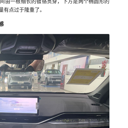
间由一根细长的镀铬贯穿，下方是两个椭圆形的
排量有点过于隆重了。
感