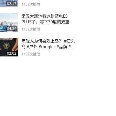
副书记
02:17
11万
次播放
来五大连池看冰封蓝电E5
PLUS了，零下30度的双重冰
封40小时全录
04:34
11万
次播放
年轻人为何喜欢上岛？ #石头
岛 #户外 #mugler #品牌 #足
球流氓
02:02
11万
次播放