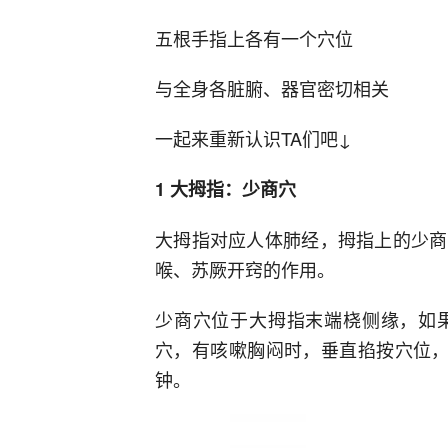
五根手指上各有一个穴位
与全身各脏腑、器官密切相关
一起来重新认识TA们吧↓
1 大拇指：少商穴
大拇指对应人体肺经，拇指上的少商
喉、苏厥开窍的作用。
少商穴位于大拇指末端桡侧缘，如
穴，有咳嗽胸闷时，垂直掐按穴位，
钟。