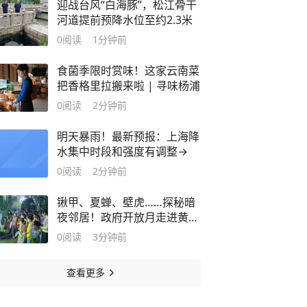
迎战台风“白海豚”，松江骨干
河道提前预降水位至约2.3米
0
阅读
1分钟前
食菌季限时赏味！这家云南菜
把香格里拉搬来啦 | 寻味杨浦
0
阅读
2分钟前
明天暴雨！最新预报：上海降
水集中时段和强度有调整→
0
阅读
2分钟前
锹甲、夏蝉、壁虎……探秘暗
夜邻居！政府开放月走进黄浦
的“自然生态课堂”
0
阅读
3分钟前
查看更多