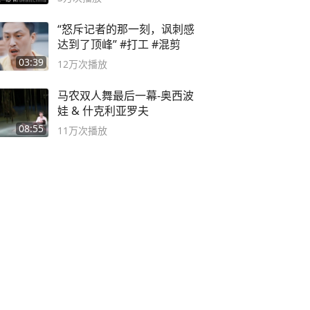
“怒斥记者的那一刻，讽刺感
达到了顶峰” #打工 #混剪
03:39
12万
次播放
马农双人舞最后一幕-奥西波
娃 & 什克利亚罗夫
08:55
11万
次播放