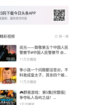
扫码下载今日头条APP
看最新、最热资讯内容
精彩视频
换一换
巡光——致敬第五个中国人民
警察节#中国人民警察节 @抖
音小助手
05:00
11万
次播放
笨小孩一个问题都没答对，不
料竟成皇太子，其余四个被处
死
05:30
11万
次播放
🎮野兽游戏：第5集[完整版]
争夺私人岛屿之战！
#MrBeastChina
55:37
3万
次播放