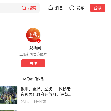
搜索
消息
发布
登录
上观新闻
上观新闻官方账号
关注
TA的热门作品
锹甲、夏蝉、壁虎……探秘暗
夜邻居！政府开放月走进黄浦
的“自然生态课堂”
0
阅读
1分钟前