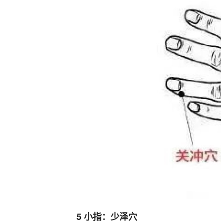
5 小指：少泽穴