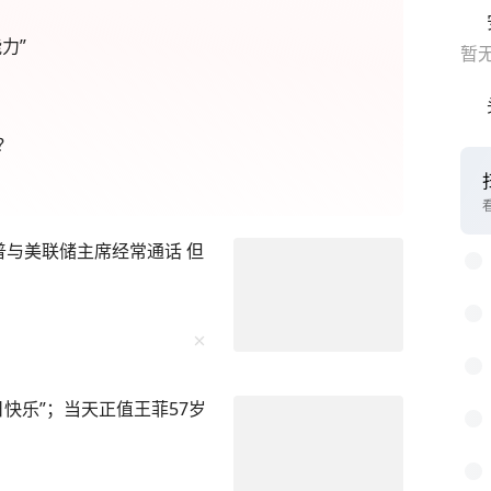
力”
暂
？
1
2
普与美联储主席经常通话 但
3
4
5
6
快乐”；当天正值王菲57岁
7
8