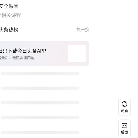
安全课堂
无相关课程
头条热榜
换一换
构建更高水平的全民健身公共服务体系
台风白海豚正式登陆
伊朗最高领袖与总统会谈
Chinamaxxing全球出圈！是啥意思
台风登陆现场：狂风怒扫雨水横飞
伊朗陆军司令：将回应任何敌对行动
单依纯演唱会让全国网友认识浐灞
刷新
扫码下载今日头条
白海豚已减弱为台风级
大V：日称解放军有8架歼35是自欺欺人
反馈