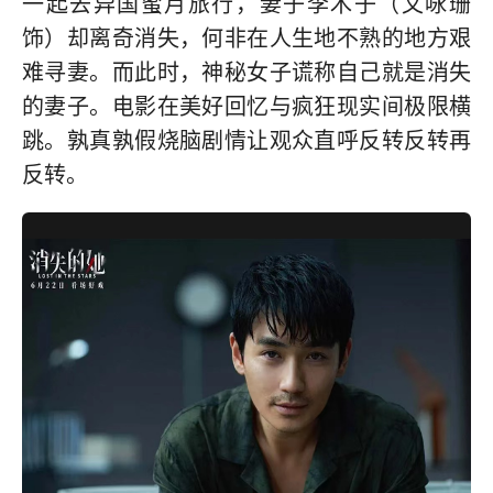
一起去异国蜜月旅行，妻子李木子（文咏珊
饰）却离奇消失，何非在人生地不熟的地方艰
难寻妻。而此时，神秘女子谎称自己就是消失
的妻子。电影在美好回忆与疯狂现实间极限横
跳。孰真孰假烧脑剧情让观众直呼反转反转再
反转。