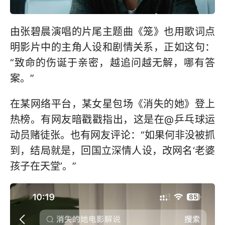
由张碧晨演唱的片尾主题曲《笼》也用歌词点
明影片中的主角人设和剧情关系，正如这句：
“致命的伤诞于亲密，越追问越无解，哪有答
案。”
在某网络平台，某女星包场《消失的她》登上
热榜。有网友暗戳戳指出，这是在@乒乓球运
动员赌徒张。也有网友评论：“如果何非没被抓
到，结局就是，回国立深情人设，改网名‘老婆
孩子在天堂’。”