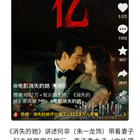
《消失的她》讲述何非（朱一龙饰）带着妻子