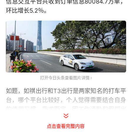
信息交互平台共收到订单信息80084.7万单，
环比增长5.2％。
打开今日头条查看图片详情
如题，如祺出行和T3出行是两家知名的打车平
台，哪个平台比较好，个人觉得需要结合自身
的使用习惯、需求而定。因工作通勤和假期出
行的需求，本人都会使用到网约车，一周大约
点击查看完整内容
十几次的使用频次，基本是使用如祺出行网约