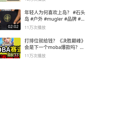
年轻人为何喜欢上岛？ #石头
岛 #户外 #mugler #品牌 #足
球流氓
02:02
11万
次播放
打排位就给钱？《决胜巅峰》
会是下一个moba爆款吗？#
决胜巅峰
03:33
11万
次播放