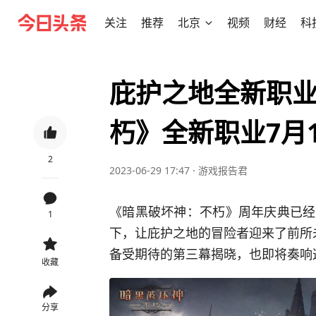
关注
推荐
北京
视频
财经
科
庇护之地全新职
朽》全新职业7月
2
2023-06-29 17:47
·
游戏报告君
《暗黑破坏神：不朽》周年庆典已经
1
下，让庇护之地的冒险者迎来了前所
备受期待的第三幕揭晓，也即将奏响
收藏
分享