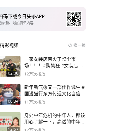
扫码下载今日头条APP
看最新、最热资讯内容
精彩视频
换一换
一家女装店带火了整个市
场！！！#购物狂 #女装店 #
高品质女装
02:00
12万
次播放
新年新气象又一部佳作诞生 #
国漫猫行东方传递文化自信
00:34
11万
次播放
身处中年危机的中年人，都该
用心了解一下，高适的中年逆
袭之路
12:57
12万
次播放