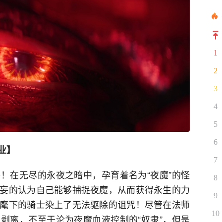
1
2
3
4
5
6
业】
7
！在无尽的永夜之暗中，孕育着名为“夜魔”的怪
8
妄的认为自己能够捕捉夜魔，从而获得永生的力
9
麾下的骑士染上了无法驱除的诅咒！尽管在法师
10
剥离，不至于沦为夜魔血液控制的“奴隶”，但是