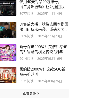
仅用40天封禁90万账号，
《三角洲行动》让外挂团队上
演大逃亡
8077
阅读
2025年11月14日
DNF放大招：狄瑞吉团本携国
服自研玩法来袭，重磅大奖直
接送！
6176
阅读
2025年11月23日
新号保送200级？美依礼芽登
岛？冒险岛枫之传说2周年庆
来啦！
6014
阅读
2025年08月16日
预约破2000W！这款SOC新
品来势汹汹
5531
阅读
2025年09月26日
查看更多