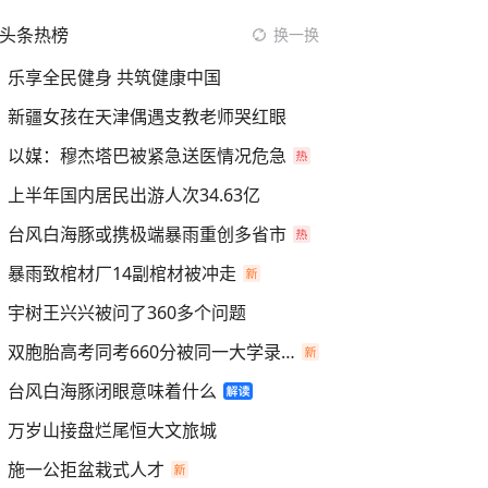
头条热榜
换一换
乐享全民健身 共筑健康中国
新疆女孩在天津偶遇支教老师哭红眼
以媒：穆杰塔巴被紧急送医情况危急
上半年国内居民出游人次34.63亿
台风白海豚或携极端暴雨重创多省市
暴雨致棺材厂14副棺材被冲走
宇树王兴兴被问了360多个问题
双胞胎高考同考660分被同一大学录取
台风白海豚闭眼意味着什么
万岁山接盘烂尾恒大文旅城
施一公拒盆栽式人才