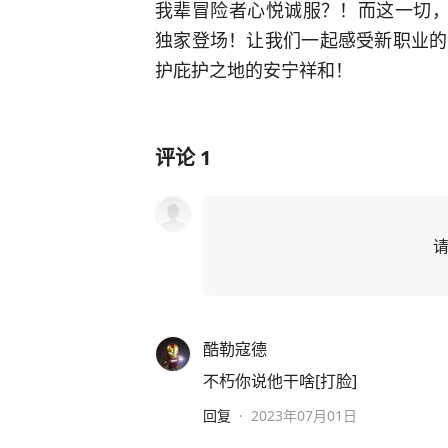
我辈冒险者心悦诚服？！而这一切，
独家登场！让我们一起感受新职业的
护庇护之地的安宁祥和！
评论
1
酷勒寇德
不朽你说他干啥[打脸]
回复
·
2023年07月01日