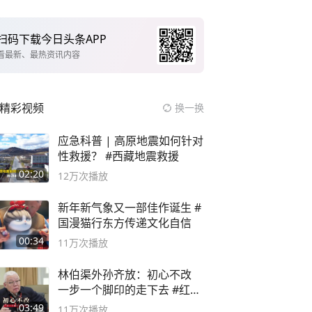
扫码下载今日头条APP
看最新、最热资讯内容
精彩视频
换一换
应急科普 | 高原地震如何针对
性救援？ #西藏地震救援
02:20
12万
次播放
新年新气象又一部佳作诞生 #
国漫猫行东方传递文化自信
00:34
11万
次播放
林伯渠外孙齐放：初心不改
一步一个脚印的走下去 #红船
论坛
03:49
11万
次播放