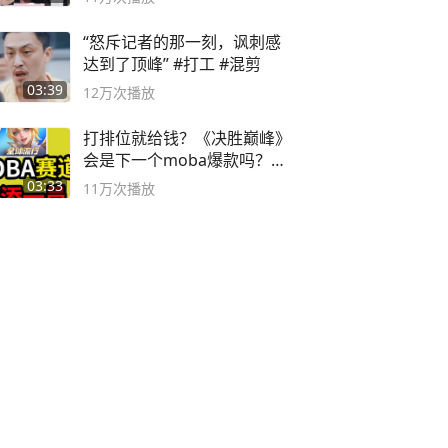
“怒斥记者的那一刻，讽刺感
达到了顶峰” #打工 #混剪
03:39
12万
次播放
打排位就给钱？《决胜巅峰》
会是下一个moba爆款吗？#
决胜巅峰
03:33
11万
次播放