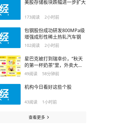
美股存储板块跌幅进一步扩大
173
阅读
2小时前
包钢股份成功研发800MPa级
增强成形性稀土热轧汽车钢
102
阅读
2小时前
星巴克被打到瑞幸价，“秋天
的第一杯奶茶”里，外卖大战
变了
49
阅读
58分钟前
机构今日看好这些个股
43
阅读
1小时前
查看更多