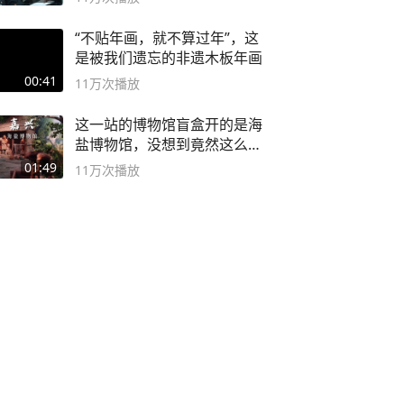
“不贴年画，就不算过年”，这
是被我们遗忘的非遗木板年画
00:41
11万
次播放
这一站的博物馆盲盒开的是海
盐博物馆，没想到竟然这么好
逛！
01:49
11万
次播放