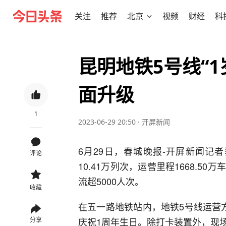
关注
推荐
北京
视频
财经
科
​昆明地铁5号线“
面升级
1
2023-06-29 20:50
·
开屏新闻
6月29日，春城晚报-开屏新闻记
评论
10.41万列次，运营里程1668.
流超5000人次。
收藏
在五一路地铁站内，地铁5号线运营
庆祝1周年生日。除打卡装置外，现
分享