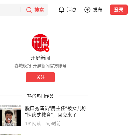
搜索
消息
发布
登录
开屏新闻
春城晚报-开屏新闻官方账号
关注
TA的热门作品
脱口秀演员“房主任”被女儿称
“愧疚式教育”，回应来了
191
阅读
5小时前