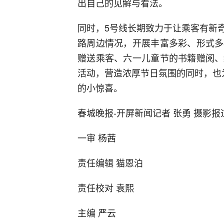
出自己的见解与看法。
同时，5号线长期致力于让乘客有新
路周边情况，开展丰富多彩、形式多
赠送乘客、六一儿童节的书籍赠阅、
活动，营造浓厚节日氛围的同时，也
的小惊喜。
春城晚报-开屏新闻记者 张勇 摄影报
一审 杨茜
责任编辑 猫恩泊
责任校对 袁熙
主编 严云