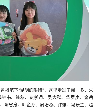
曾祺笔下“昆明的眼睛”，这里走过了闻一多、朱
钱钟书、钱穆、费孝通、吴大猷、华罗庚、金岳
、陈省身、叶企孙、周培源、许骧、冯景兰、赵