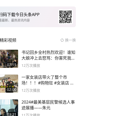
扫码下载今日头条APP
看最新、最热资讯内容
精彩视频
换一换
书记回乡全村热烈欢迎！谁知
大娘冲上去怒骂：你害死我儿
子
07:15
12万
次播放
一家女装店带火了整个市
场！！！#购物狂 #女装店 #
高品质女装
02:00
12万
次播放
2024#最美基层民警候选人事
迹展播——朱元
03:21
11万
次播放