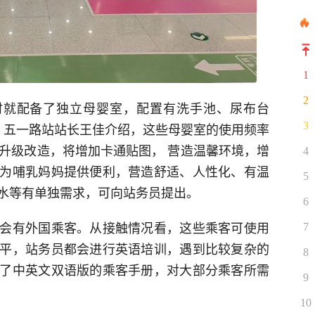
1
2
时就配备了独立母婴室，配置有洗手池、尿布台
。五一路站站长王佳介绍，这些母婴室的使用频率
3
装升级改造，将增加卡通贴图， 营造温馨环境，增
4
为哺乳妈妈提供便利，营造舒适、人性化、有温
5
水等有单独需求，可向站务员提出。
6
会有外国乘客。从接触情况看，这些乘客可使用
7
平，站务员都会进行英语培训，遇到比较复杂的
8
了中英文双语版的乘客手册，对大部分乘客所需
9
10