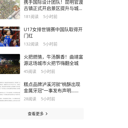
携手国际设计团队！昆明官渡
古镇正式开启景区提升与城市
更新2.0时代
181
阅读
5小时前
U17女排世锦赛中国队取得开
门红
132
阅读
5小时前
火把燃情，牛汤飘香！曲靖富
源这场城市火把节嗨翻全城
45
阅读
5小时前
糕点品牌泸溪河就“桃酥出现
金属牙冠”一事发布声明……
28
阅读
5小时前
查看更多