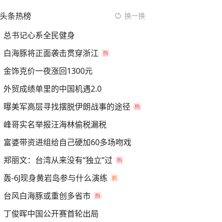
头条热榜
换一换
总书记心系全民健身
白海豚将正面袭击贯穿浙江
金饰克价一夜涨回1300元
外贸成绩单里的中国机遇2.0
曝美军高层寻找摆脱伊朗战事的途径
峰哥实名举报汪海林偷税漏税
富婆带资进组给自己硬加60多场吻戏
郑丽文：台湾从来没有“独立”过
轰-6J现身黄岩岛参与什么演练
台风白海豚或重创多省市
丁俊晖中国公开赛首轮出局