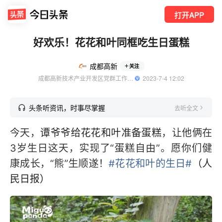
打开APP
好欢乐！花花和叶同框吃生日蛋糕
成都高新
关注
成都高新技术产业开发区党群工作部官方账号
  2023-7-4 12:02
头条听资讯，时事尽掌握
去听全文
今天，
谭爷爷给花花和叶准备蛋糕
，让他俩在
3岁生日这天，实现了“蛋糕自由”。愿你们健
康成长，“熊”生顺遂！
#花花和叶的生日#
（人
民日报）