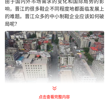
由于国内外市场需求的变化和国际局势的影
响，晋江的很多鞋企不同程度地都面临发展上
的难题。晋江众多的中小制鞋企业应该如何破
局呢？
晋江陈埭镇是全国鞋类产业最密集的产业聚集
点击查看完整内容
区，在38.4平方公里的土地上，遍布着7000