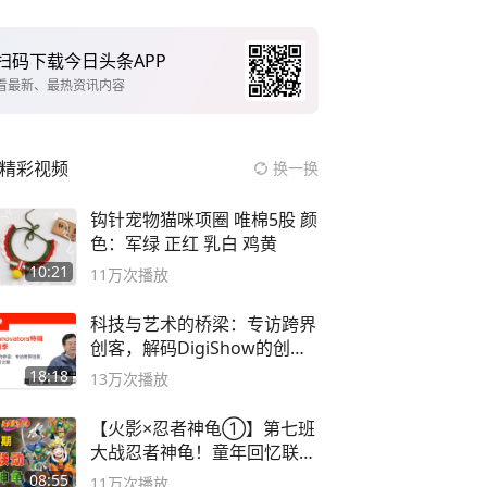
扫码下载今日头条APP
看最新、最热资讯内容
精彩视频
换一换
钩针宠物猫咪项圈 唯棉5股 颜
色：军绿 正红 乳白 鸡黄
10:21
11万
次播放
科技与艺术的桥梁：专访跨界
创客，解码DigiShow的创新
之路
18:18
13万
次播放
【火影×忍者神龟①】第七班
大战忍者神龟！童年回忆联动
论武？
08:55
11万
次播放