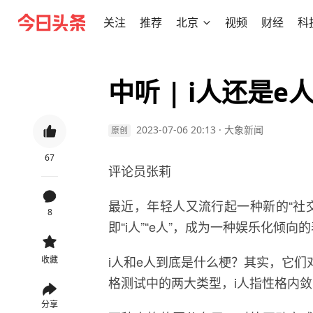
关注
推荐
北京
视频
财经
科
中听 | i人还是
2023-07-06 20:13
·
大象新闻
原创
67
评论员张莉
最近，年轻人又流行起一种新的“社
8
即“i人”“e人”，成为一种娱乐化倾向
i人和e人到底是什么梗？其实，它们
收藏
格测试中的两大类型，i人指性格内敛
分享