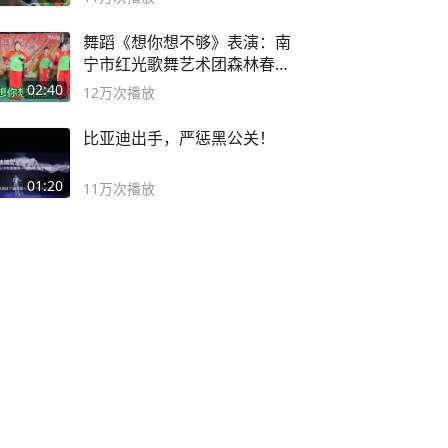
舞蹈《想你想不够》表演：南
宁市红光歌舞艺术团森林春红
舞蹈队。
02:40
12万
次播放
比亚迪出手，严惩黑公关！
01:20
11万
次播放