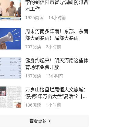
李酌到信阳市督导调研防汛备
汛工作
1925
阅读
14小时前
周末河南多阵雨！东部、东南
部大到暴雨！局部大暴雨
707
阅读
2小时前
健身约起来！明天河南这些体
育场馆免费开放
167
阅读
13小时前
万岁山接盘烂尾恒大文旅城：
停摆5年万亩大盘“复活”？|大
象财富
136
阅读
1小时前
查看更多