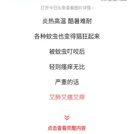
打开今日头条查看图片详情
炎热高温 酷暑难耐
各种蚊虫也变得猖狂起来
被蚊虫叮咬后
轻则瘙痒无比
严重的话
又肿又痛又痒
抓破了
点击查看完整内容
还容易发炎