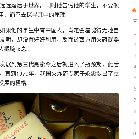
远远落后于世界。同时他告诫他的学生，不要像
用，而不去探寻其中的原理。
如果他的学生中有中国人，肯定会羞愧得无地自
1
发明，却没有好好利用，反而被西方用火药武器
2
人扼腕叹息。
3
发展到第三代黑索今之后就进入了瓶颈期，此后
4
。直到1979年，我国火炸药专家于永忠提出了立
5
发展的桎梏。
6
7
8
9
10