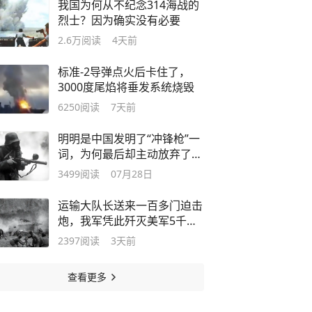
我国为何从不纪念314海战的
烈士？因为确实没有必要
2.6万
阅读
4天前
标准-2导弹点火后卡住了，
3000度尾焰将垂发系统烧毁
6250
阅读
7天前
明明是中国发明了“冲锋枪”一
词，为何最后却主动放弃了定
义权？
3499
阅读
07月28日
运输大队长送来一百多门迫击
炮，我军凭此歼灭美军5千余
人
2397
阅读
3天前
查看更多