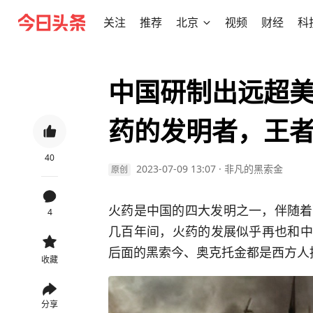
关注
推荐
北京
视频
财经
科
中国研制出远超
药的发明者，王
40
2023-07-09 13:07
·
非凡的黑索金
原创
火药是中国的四大发明之一，伴随着
4
几百年间，火药的发展似乎再也和中
后面的黑索今、奥克托金都是西方人
收藏
分享