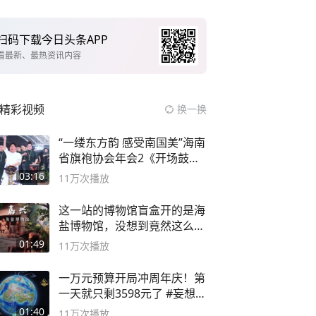
扫码下载今日头条APP
看最新、最热资讯内容
精彩视频
换一换
“一缕东方韵 感受南国美”海南
省旗袍协会年会2《开场鼓》
二团
03:16
11万
次播放
这一站的博物馆盲盒开的是海
盐博物馆，没想到竟然这么好
逛！
01:49
11万
次播放
一万元预算开局冲周年庆！第
一天就只剩3598元了 #妄想山
海
01:40
11万
次播放