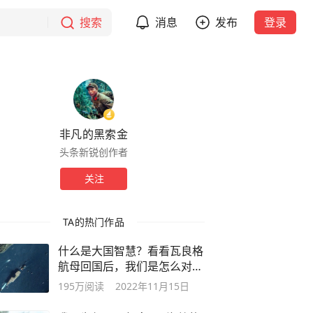
搜索
消息
发布
登录
非凡的黑索金
头条新锐创作者
关注
TA的热门作品
什么是大国智慧？看看瓦良格
航母回国后，我们是怎么对待
土耳其的
195万
阅读
2022年11月15日