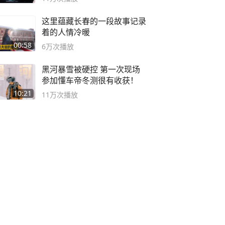
这里蕴藏长春的一段故事记录
着的人情冷暖
00:58
6万
次播放
黑河暴雪被硬控 第一次现场
参加懂车帝冬测很有收获！
10:21
11万
次播放