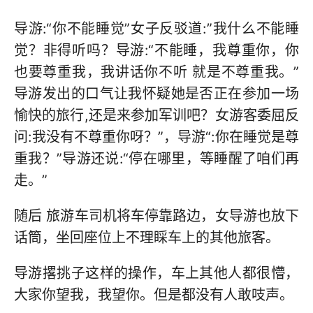
导游:“你不能睡觉”女子反驳道:”我什么不能睡
觉？非得听吗？导游:“不能睡，我尊重你，你
也要尊重我，我讲话你不听 就是不尊重我。”
导游发出的口气让我怀疑她是否正在参加一场
愉快的旅行,还是来参加军训吧？女游客委屈反
问:我没有不尊重你呀？”，导游“:你在睡觉是尊
重我？”导游还说:“停在哪里，等睡醒了咱们再
走。”
随后 旅游车司机将车停靠路边，女导游也放下
话筒，坐回座位上不理睬车上的其他旅客。
导游撂挑子这样的操作，车上其他人都很懵，
大家你望我，我望你。但是都没有人敢吱声。