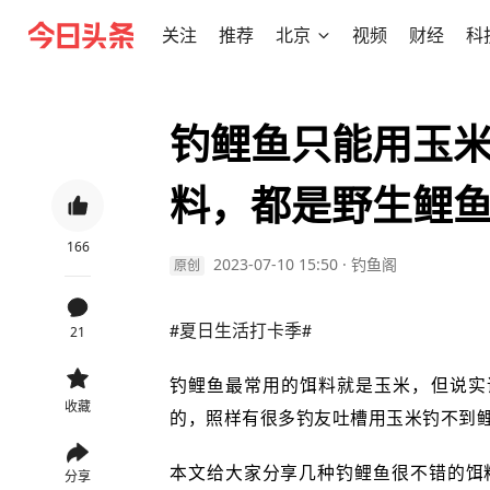
关注
推荐
北京
视频
财经
科
钓鲤鱼只能用玉米
料，都是野生鲤
166
2023-07-10 15:50
·
钓鱼阁
原创
#夏日生活打卡季#
21
钓鲤鱼最常用的饵料就是玉米，但说实
收藏
的，照样有很多钓友吐槽用玉米钓不到
本文给大家分享几种钓鲤鱼很不错的饵
分享