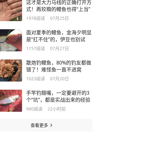
这才是大力马线的正确打开方
式！再狡猾的鲤鱼也得“上当”
1978
阅读
07月25日
面对夏季的鲤鱼，金海夕明显
是“扛不住”的，伊豆也别试
1157
阅读
07月27日
散炮钓鲤鱼，80%的钓友都做
错了！难怪鱼一直不进窝
1023
阅读
07月20日
手竿钓翘嘴，一定要避开的3
个“坑”，都是实战出来的经验
960
阅读
22小时前
查看更多