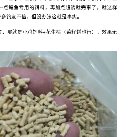
加一点鲤鱼专用的饵料，再加点超诱就完事了，就这样
许多钓友不信，但没办法这就是事实。
次，那就是小鸡饲料+花生枯（菜籽饼也行），效果无