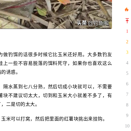
1
2
3
为做钓饵的话很多时候它比玉米还好用。大多数钓友
挂上一些不容易脱落的饵料死守，如果你也喜欢这么
4
挡的诱惑。
5
6
，隔水蒸到七八分熟，然后切成小块就可以，不需要
7
薯块不建议切太大，切到和玉米大小就差不多了，有
了，二是切的太大。
8
9
，玉米可以打窝，然后把里面的红薯块挑出来挂钩。
10