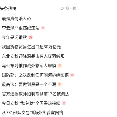
头条热榜
换一换
最是真情暖人心
李云泽严重违纪违法
今年是闭眼秋
我国货物贸易进出口超30万亿元
东北立秋迎降温暴击有人穿羽绒服
乌公布对俄作战外籍军人规模
国防部：坚决反制任何闹海挑衅图谋
最高法：要做到黑恶一个不漏
官方通报教师招聘笔试前13名被淘汰
今日立秋 “秋包伏”全国暑热持续
从731部队交易到海外实验室网络