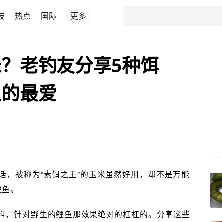
技
热点
国际
更多
？老钓友分享5种饵
鱼的最爱
话，被称为“素饵之王”的玉米虽然好用，却不是万能
鲤鱼。
料，针对野生的鲤鱼那效果绝对的杠杠的。分享这些