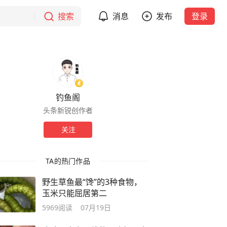
搜索
消息
发布
登录
钓鱼阁
头条新锐创作者
关注
TA的热门作品
野生草鱼最“馋”的3种食物，
玉米只能屈居第二
5969
阅读
07月19日