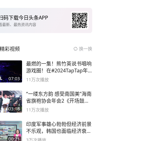
扫码下载今日头条APP
看最新、最热资讯内容
精彩视频
换一换
最燃的一集！熊竹英说书唱响
游戏圈！在#2024TapTap年
度游戏大赏
07:03
11万
次播放
“一缕东方韵 感受南国美”海南
省旗袍协会年会2《开场鼓》
二团
03:16
11万
次播放
印度军事雄心勃勃但经济前景
不乐观，韩国也面临经济衰退
风险
00:21
3万
次播放