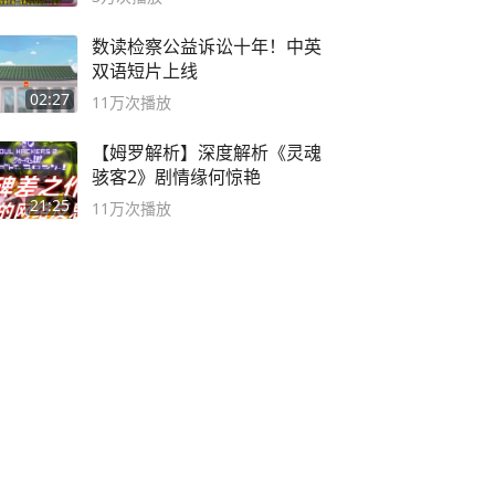
数读检察公益诉讼十年！中英
双语短片上线
02:27
11万
次播放
【姆罗解析】深度解析《灵魂
骇客2》剧情缘何惊艳
21:25
11万
次播放