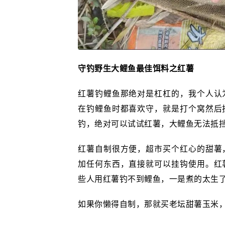
守钓野生大鲤鱼最佳饵料之红薯
红薯钓鲤鱼那绝对是杠杠的，我个人认
在钓鲤鱼时都喜欢守，就是打个窝然后
钓，绝对可以试试红薯，大鲤鱼无法抵
红薯自制很方便，超市买个红心的甜薯
加任何东西，直接就可以挂钩使用。红
些人用红薯钓不到鲤鱼，一是煮的太生
如果你懒得自制，那就买老坛甜薯玉米