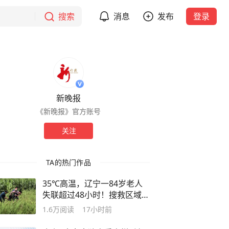
搜索
消息
发布
登录
新晚报
《新晚报》官方账号
关注
TA的热门作品
35℃高温，辽宁一84岁老人
失联超过48小时！搜救区域遍
布玉米地与大片芦苇荡，热成
1.6万
阅读
17小时前
像无人机捕捉到一个疑似人体
的热源