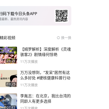
扫码下载今日头条APP
看最新、最热资讯内容
精彩视频
换一换
【姆罗解析】深度解析《灵魂
骇客2》剧情缘何惊艳
21:25
11万
次播放
万万没想到，“发呆”居然有这
么多好处 #硬核健康科普行动
03:25
11万
次播放
李胤志：在北京，我比台湾的
同龄人有更多选择
07:43
11万
次播放