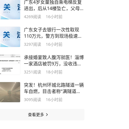
广东4岁女童独自乘电梯反复
进出，后从14楼坠亡，父母索
赔68万元，法院：父母担主
4269
阅读
16小时前
责，物业担责10%，开发商无
责
广东女子去银行一次性取现
110万元，警方到现场极速拦
截，女子一开始拒不交代真实
3297
阅读
16小时前
用途，最后醒悟是被骗了
承接婚宴致人腹泻就医！淄博
一家酒店被罚9万，没收违法
所得614.4元
3251
阅读
18小时前
突发！杭州环城北路隧道一辆
车自燃，目击者称“满隧道都
是烟”，消防通报：已被扑
3095
阅读
16小时前
灭，未造成人员伤亡
查看更多