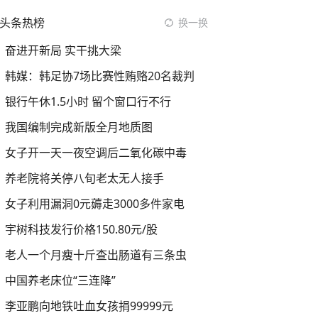
头条热榜
换一换
奋进开新局 实干挑大梁
韩媒：韩足协7场比赛性贿赂20名裁判
银行午休1.5小时 留个窗口行不行
我国编制完成新版全月地质图
女子开一天一夜空调后二氧化碳中毒
养老院将关停八旬老太无人接手
女子利用漏洞0元薅走3000多件家电
宇树科技发行价格150.80元/股
老人一个月瘦十斤查出肠道有三条虫
中国养老床位“三连降”
李亚鹏向地铁吐血女孩捐99999元