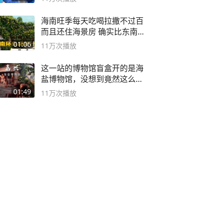
海南旺季每天吃喝拉撒不过百
而且还住海景房 确实比东南
亚合适
01:06
11万
次播放
这一站的博物馆盲盒开的是海
盐博物馆，没想到竟然这么好
逛！
01:49
11万
次播放