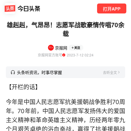
打开APP
雄赳赳，气昂昂！志愿军战歌豪情传唱70余
载
京报网
关注
京报网官方账号
  2023-7-12 02:24
头条听资讯，时事尽掌握
去听全文
【开栏的话】
今年是中国人民志愿军抗美援朝战争胜利70周
年。70年前，中国人民志愿军发扬伟大的爱国
主义精神和革命英雄主义精神，历经两年零九
个月艰苦卓绝的浴血奋战，赢得了抗美援朝战