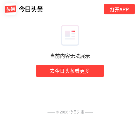
打开APP
当前内容无法展示
去今日头条看更多
—— ©
2026
今日头条
——