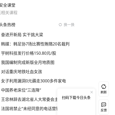
安全课堂
无相关课程
头条热榜
换一换
奋进开新局 实干挑大梁
韩媒：韩足协7场比赛性贿赂20名裁判
宇树科技发行价格150.80元/股
我国编制完成新版全月地质图
对话重庆地铁吐血女孩
女子利用漏洞0元薅走3000多件家电
中国养老床位“三连降”
刷新
扫码下载今日头条
王忠林辞去湖北省人大常委会主任职务
法国将禁止“未经同意的电话营销”
反馈