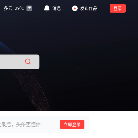
多云
29
℃
优
消息
发布作品
登录
登录后，头条更懂你
立即登录