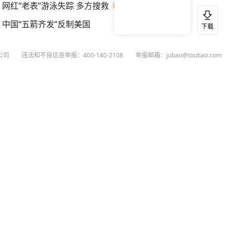
网红“老表”游泳失踪 多方搜救
中国“五箭齐发”反制美国
下载
公司
违法和不良信息举报：400-140-2108
举报邮箱：jubao@toutiao.com
扫码下载今日头条APP
看最新、最热资讯内容
26
今日头条
黄打非网上举报
谣言曝光台
有害信息举报
举报受理公示
 专项举报：mcnjubao@toutiao.com
人相关举报：400-140-2108
荐专项举报：sfjubao@bytedance.com
P证140141号
P备12025439号-3
文化经营许可证 京网文〔2023〕3628-111号
执照
广播电视节目制作经营许可证