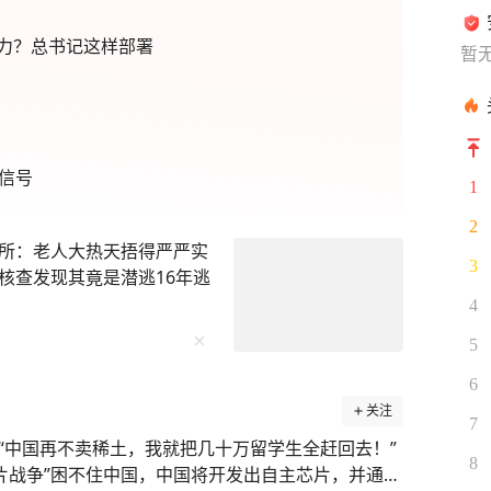
力？总书记这样部署
暂
信号
1
2
所：老人大热天捂得严严实
3
核查发现其竟是潜逃16年逃
4
5
6
关注
7
“中国再不卖稀土，我就把几十万留学生全赶回去！”
8
片战争”困不住中国，中国将开发出自主芯片，并通过