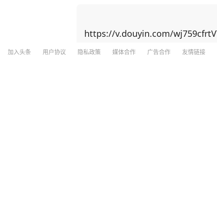
规模制造优势赶超上来！ 中国近期对稀土出口实施反制措施，美国在稀土供应链上高度依赖
中国，重启本土矿山却面临技术瓶颈。对
中国留学生身上！ 美国以中国留学生为筹码，施压中国撤销稀土出口管制新规。他声称若中
https://v.douyin.com/wj759cfrtV
方不妥协，美国可能驱逐“数万名在美中国
国想威胁中国让步，却不知此方法会更加激发中国的爆发力！
加入头条
用户协议
隐私政策
媒体合作
广告合作
友情链接
禁令是否 “以一种奇怪的方式产生了相反
分享
6
82
人在芯片制造等各个方面全速前进。” 面对美国芯片封锁，中国3年实现半导体设备国产化率
从12%跃至35%；稀土加工产能占全球9
一路”合作、RCEP贸易圈扩容，更让中国在全球经济
韩国足协被曝于15年前在韩国队比赛前
无人机成本只有美国的1%，珠海航展上
经确认的色情招待情况均发生在韩足协前
“没法比”。 而我国如今之所以有这样的底气，就是因为有人才的支撑！ 据悉，2024年中国高
层次科技人才数量达32,511人，占全球的27.9%，位居
齐鲁壹点
4
评论
1小时前
渔。除了技术人才，还有一种更可贵的“
来培养更多的“芯片大脑”。 李柘远成长于一个特殊的家庭环境，自幼父母离异，成绩没人管也
一塌糊涂。好在外公的悉心教导下，李柘
王忠林辞去湖北省第十四届人民代表大会
理、总结，更关键的是，外公让李柘远总结出一套
大皖新闻
265
评论
3小时前
象+具象混搭法”，将预习遇到的陌生公
法等，把高中三年的知识点牢牢记住。 还有初高中时，李柘远应用“五大记忆法”，让学习事半
功倍： 李柘远在中学背诵《水调歌头》和《相见欢》时，就配合听以这两首词为蓝本的歌曲