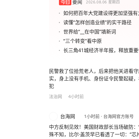
要闻
2026.08.06
星期四
如何把百年大党建设得更加坚强有
读懂“怎样创造业绩”的实干路径
世界给“__在中国”填新词
“三个转变”看中原
长三角41城经济半年报，释放重要
民警救了位拾荒老人，后来把他关进看守
实，身上没有手机、身份证令民警起疑，
犯
法治网
4小时前
台海网
1小时前
·
台海网官方账号
中方反制见效！美国财政部长当场破防：
殊不知，比尔·盖茨早已看透了一切：“芯