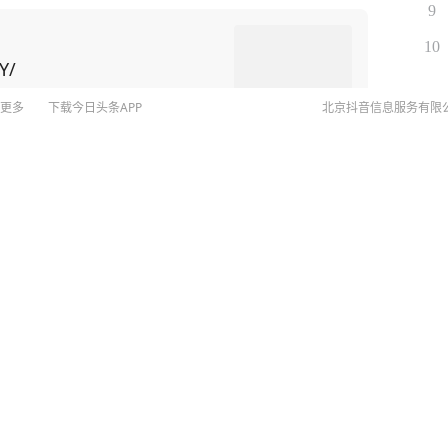
9
此，美国为了给对华博弈找筹码，居然把矛头指向了
10
Y/
留学生”，并威胁在金融、软件等领域升级行动。 美
 举例，CNN主持人曾询问科技
更多
下载今日头条APP
北京抖音信息服务有限
的效果”，盖茨回应称：“绝对是这样。禁令迫使中国
0%，一纸出口管制便让F-35战机生产线告急。而“一带
©
20
动荡中稳如磐石。 还有无人机碾压：中国
扫
为外籍裁判安排多次性招待；
展示的无人机航母、机器狗作战群，让美军司令直呼
网络
主席赵重衍在任时期
网上
全球首位。 当然，授人以鱼不如授人以
侵权
文化战士”。比如李柘远——用自己的方式，为国家未
MCN
未成年
远改变以前死记硬背的方法，重新对知识点进行梳
算法推
常务委员会主任职务
属于自己的高效学习方法。 比如他运用“抽
京IC
式和例题相结合，促进理解；联想记忆法、缩略词记忆
京IC
网络
营业