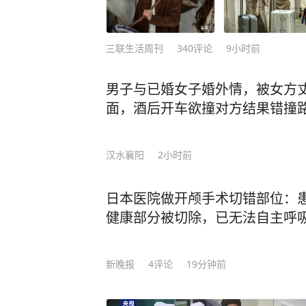
三联生活周刊
340
评论
9小时前
男子与已婚女子婚外情，被女方
面，酒后开车欲撞对方结果错撞
汉水襄阳
2小时前
日本医院做开颅手术切错部位：
健康部分被切除，已无法自主呼
新晚报
4
评论
19分钟前