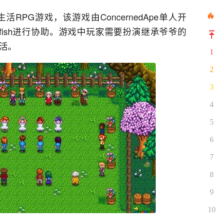
PG游戏，该游戏由ConcernedApe单人开
efish进行协助。游戏中玩家需要扮演继承爷爷的
生活。
1
2
3
4
5
6
7
8
9
10