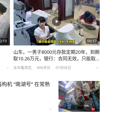
0:10
00:57
山东，一男子8000元存款定期20年，到期
取10.26万元，银行：合同无效，只能取9
600元，男子告上法庭，法院判了！
水中看荷花
906
评论
07月06日
机 “南湖号” 在常熟