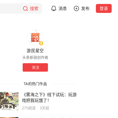
搜索
消息
发布
登录
游民星空
头条新锐创作者
关注
TA的热门作品
《雾海之下》线下试玩：玩游
戏把我玩饿了！
275
阅读
3天前