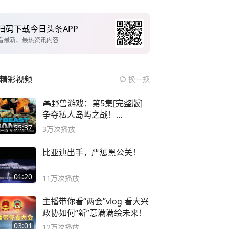
扫码下载今日头条APP
看最新、最热资讯内容
精彩视频
换一换
🎮野兽游戏：第5集[完整版]
争夺私人岛屿之战！
#MrBeastChina
55:37
3万
次播放
比亚迪出手，严惩黑公关！
01:20
11万
次播放
主播带你看“两会”vlog 看大兴
政协如何“新”意满满绘未来！
03:01
12万
次播放