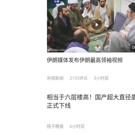
0
伊朗媒体发布伊朗最高领袖视频
央视新闻
2153
评论
3小时前
相当于六层楼高！国产超大直径盾构
正式下线
扬子晚报
6小时前