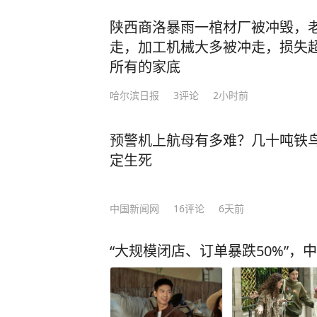
陕西商洛暴雨一棺材厂被冲毁，老
走，加工机械大多被冲走，损失超
所有的家底
哈尔滨日报
3
评论
2小时前
预警机上航母有多难？几十吨铁鸟
定生死
中国新闻网
16
评论
6天前
“大规模闭店、订单暴跌50%”，