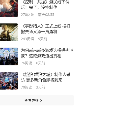
《控制：共振》游民线下试
玩：完了，没控制住
270
阅读
前天08:55
《雾影猎人》正式上线 搜打
撤赛道又添一员勇将
243
阅读
9天前
为何越来越多游戏选择拥抱鸿
蒙？这款游戏道出真相
76
阅读
6天前
《饿狼 群狼之城》制作人采
访 更多新角色即将到来
70
阅读
3天前
查看更多