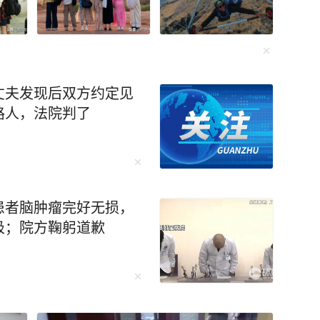
丈夫发现后双方约定见
路人，法院判了
患者脑肿瘤完好无损，
吸；院方鞠躬道歉