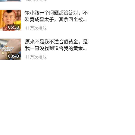
笨小孩一个问题都没答对，不
料竟成皇太子，其余四个被处
死
05:30
11万
次播放
原来不是我不适合戴黄金，是
我一直没找到适合我的黄金
😭
00:49
11万
次播放