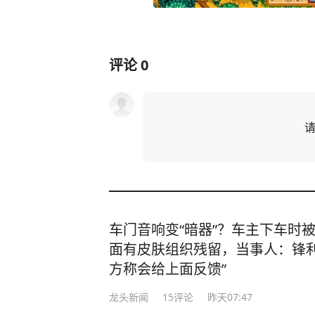
评论
0
车门音响变“暗器”？车主下车时
面有皮肤组织残留，当事人：锋利
方称会给上面反馈”
龙头新闻
15
评论
昨天07:47