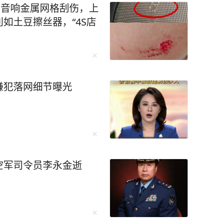
被音响金属网格刮伤，上
如土豆擦丝器，“4S店
嫌犯落网细节曝光
空军司令员李永金逝