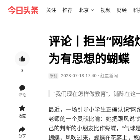
关注
推荐
北京
视频
财经
科
评论丨拒当“网络
为有思想的蝴蝶
3
2023-07-18 17:40
·
红星新闻
原创
“我们现在怎样做教育”，铺陈在
评论
最近，一场引导小学生正确认识“网
收藏
老师的一个灵魂比喻：她把跟风说“
己的判断的小朋友比作蝴蝶，“气球
蝴蝶，风吹过来，蝴蝶在花蕊上，悠
分享