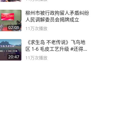
柳州市被行政拘留人矛盾纠纷
人民调解委员会揭牌成立
02:01
11万
次播放
《求生岛 不老传说》飞鸟地
区 1-6 毛皮工艺升级 #还得是
主机大作
20:47
11万
次播放