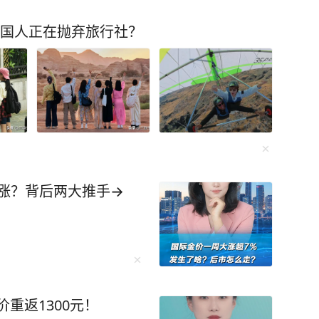
中国人正在抛弃旅行社？
涨？背后两大推手→
价重返1300元！