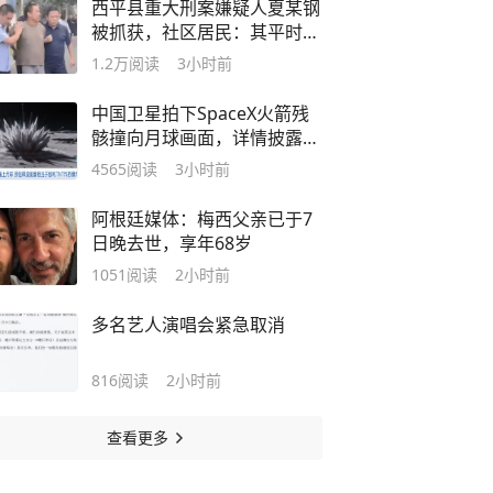
西平县重大刑案嫌疑人夏某钢
被抓获，社区居民：其平时从
事砸墙等杂活，租住在城中村
1.2万
阅读
3小时前
中国卫星拍下SpaceX火箭残
骸撞向月球画面，详情披露：
是中国首颗商业空间碎片监测
4565
阅读
3小时前
卫星，残骸撞向月球是一次
“非计划”空间事件
阿根廷媒体：梅西父亲已于7
日晚去世，享年68岁
1051
阅读
2小时前
多名艺人演唱会紧急取消
816
阅读
2小时前
查看更多