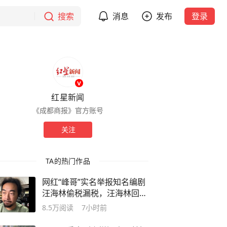
搜索
消息
发布
登录
红星新闻
《成都商报》官方账号
关注
TA的热门作品
网红“峰哥”实名举报知名编剧
汪海林偷税漏税，汪海林回
应：如有违法行为，相关机构
8.5万
阅读
7小时前
自会进行评判和处理，清者自
清，无需一一回应