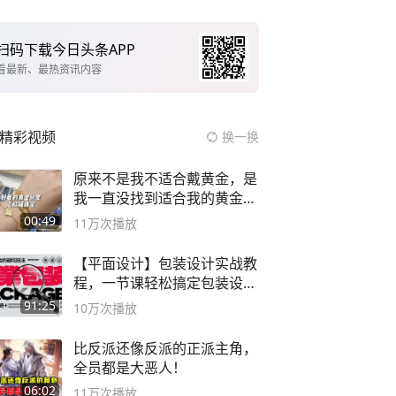
扫码下载今日头条APP
看最新、最热资讯内容
精彩视频
换一换
原来不是我不适合戴黄金，是
我一直没找到适合我的黄金
😭
00:49
11万
次播放
【平面设计】包装设计实战教
程，一节课轻松搞定包装设计
流程！
91:25
10万
次播放
比反派还像反派的正派主角，
全员都是大恶人！
06:02
11万
次播放