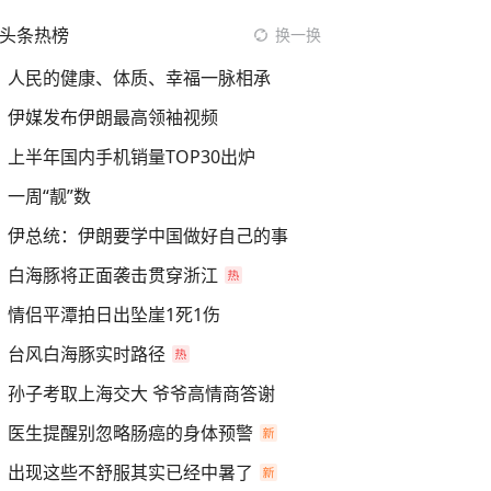
头条热榜
换一换
人民的健康、体质、幸福一脉相承
伊媒发布伊朗最高领袖视频
上半年国内手机销量TOP30出炉
一周“靓”数
伊总统：伊朗要学中国做好自己的事
白海豚将正面袭击贯穿浙江
情侣平潭拍日出坠崖1死1伤
台风白海豚实时路径
孙子考取上海交大 爷爷高情商答谢
医生提醒别忽略肠癌的身体预警
出现这些不舒服其实已经中暑了