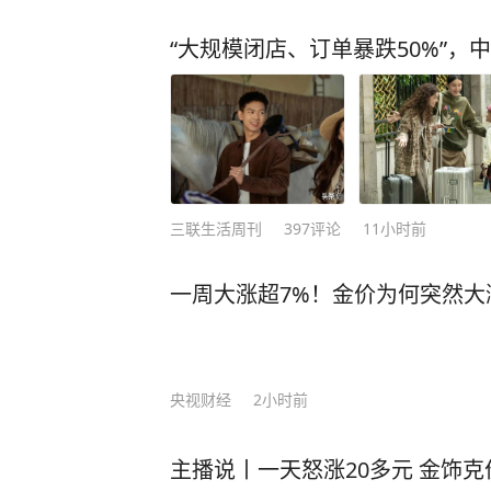
“大规模闭店、订单暴跌50%”，
三联生活周刊
397
评论
11小时前
一周大涨超7%！金价为何突然大
央视财经
2小时前
主播说丨一天怒涨20多元 金饰克