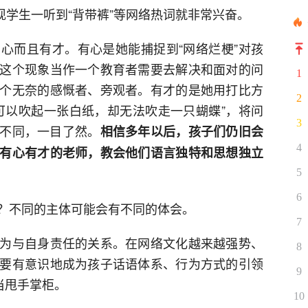
现学生一听到“背带裤”等网络热词就非常兴奋。
心而且有才。有心是她能捕捉到“网络烂梗”对孩
这个现象当作一个教育者需要去解决和面对的问
1
个无奈的感慨者、旁观者。有才的是她用打比方
2
可以吹起一张白纸，却无法吹走一只蝴蝶”，将问
3
不同，一目了然。
相信多年以后，孩子们仍旧会
4
有心有才的老师，教会他们语言独特和思想独立
5
6
？不同的主体可能会有不同的体会。
7
为与自身责任的关系。在网络文化越来越强势、
8
要有意识地成为孩子话语体系、行为方式的引领
9
当甩手掌柜。
10