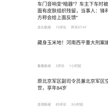
车门音响变“暗器”？车主下车时
面有皮肤组织残留，当事人：锋利
方称会给上面反馈”
龙头新闻
15
评论
昨天07:47
藏身玉米地！河南西平重大刑案
看看新闻
3
评论
1小时前
原北京军区副司令员兼北京军区
世，享年84岁
澎湃新闻
85
评论
3小时前