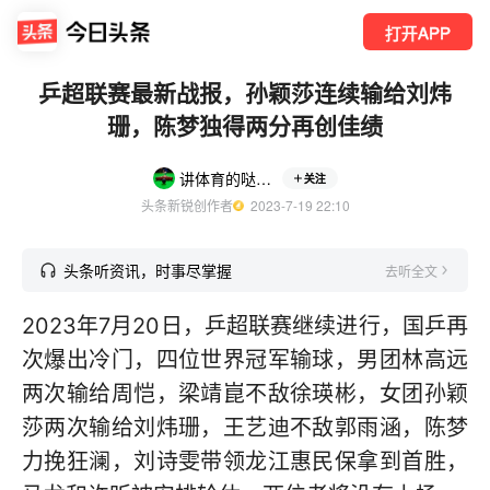
打开APP
乒超联赛最新战报，孙颖莎连续输给刘炜
珊，陈梦独得两分再创佳绩
讲体育的哒哒君来了
关注
头条新锐创作者
  2023-7-19 22:10
头条听资讯，时事尽掌握
去听全文
2023年7月20日，乒超联赛继续进行，国乒再
次爆出冷门，四位世界冠军输球，男团林高远
两次输给周恺，梁靖崑不敌徐瑛彬，女团孙颖
莎两次输给刘炜珊，王艺迪不敌郭雨涵，陈梦
力挽狂澜，刘诗雯带领龙江惠民保拿到首胜，