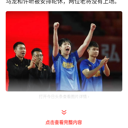
马龙和许昕被安排轮休，两位老将没有上场。
打开今日头条查看图片详情
男团山东魏桥3-2山东鲁能，七轮比赛结束保
持全胜，马龙缺席闫安首次登场，王楚钦/周启
点击查看完整内容
豪3-2逆转闫安/袁励岑，0-2落后连扳三局，