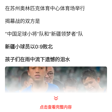
在苏州奥林匹克体育中心体育场举行
揭幕战的双方是
“中国足球小将”队和“新疆领梦者”队
新疆小球员以0:9败北
孩子们在雨中流下遗憾的泪水
点击查看完整内容