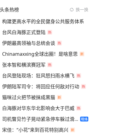
头条热榜
换一换
构建更高水平的全民健身公共服务体系
台风白海豚正式登陆
伊朗最高领袖与总统会谈
Chinamaxxing全球出圈！是啥意思
张本智和横滨赛冠军
台风登陆现场：狂风怒扫雨水横飞
伊朗陆军司令：将回应任何敌对行动
猫咪过火把节被抹成黑猫
白海豚对华东华北影响会大于巴威
司机瞥见竹子晃动紧急停车躲过滑坡
宋佳：“小花”来到百花特别高兴