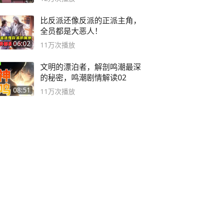
比反派还像反派的正派主角，
全员都是大恶人！
06:02
11万
次播放
文明的漂泊者，解剖鸣潮最深
的秘密，鸣潮剧情解读02
08:51
11万
次播放