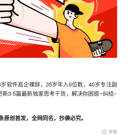
3岁软件高企裸辞，35岁年入6位数，40岁专注副
更新3-5篇最新独家思考干货，解决你困惑~纠结~
条原创首发，全网同名，抄袭必究。
举报