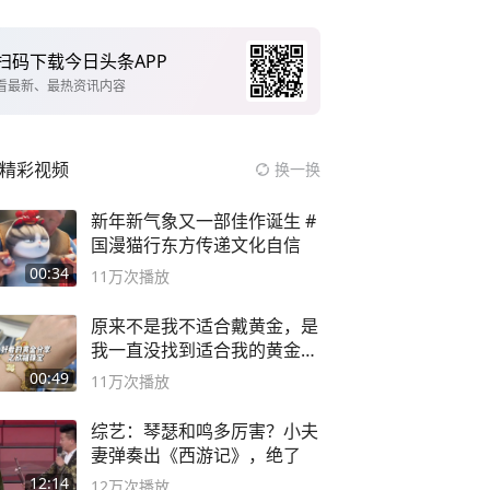
扫码下载今日头条APP
看最新、最热资讯内容
精彩视频
换一换
新年新气象又一部佳作诞生 #
国漫猫行东方传递文化自信
00:34
11万
次播放
原来不是我不适合戴黄金，是
我一直没找到适合我的黄金
😭
00:49
11万
次播放
综艺：琴瑟和鸣多厉害？小夫
妻弹奏出《西游记》，绝了
12:14
12万
次播放