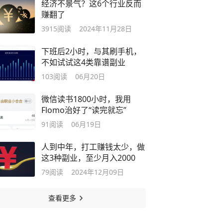
经济不景气？这6个行业反而
赚翻了
3915
阅读
2024年11月28日
下班后2小时，与其刷手机，
不如试试这4类靠谱副业
103
阅读
06月20日
微信读书1800小时，我用
Flomo治好了“读完就忘”
91
阅读
06月19日
人到中年，打工赚钱太少，做
这3种副业，至少月入2000
79
阅读
2024年12月09日
查看更多