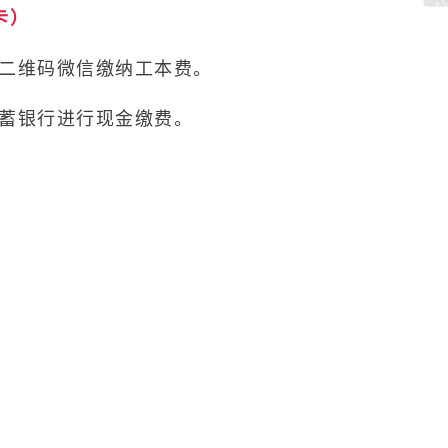
卡）
的二维码微信缴纳工本费。
储蓄银行进行现金缴费。
缴费次日起算7个工作日内完成制发，申请人
居住证原件以及取卡回执单到原业务办理网点
卡到羊城通客服中心或在羊城通线下充值服务
充操作。
羊城通客服热线：400-844-0001查询业