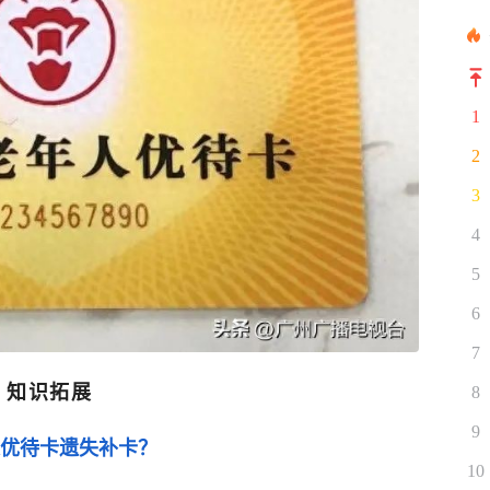
1
2
3
4
5
6
7
知识拓展
8
9
优待卡遗失补卡？
10