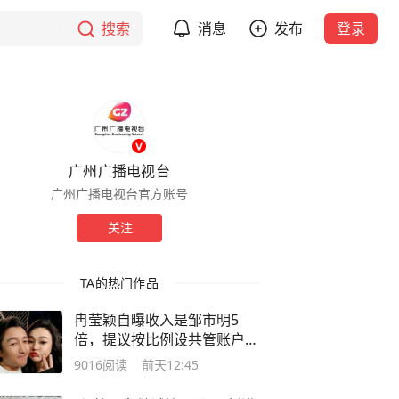
搜索
消息
发布
登录
广州广播电视台
广州广播电视台官方账号
关注
TA的热门作品
冉莹颖自曝收入是邹市明5
倍，提议按比例设共管账户，
邹市明当场错愕：是我太无能
9016
阅读
前天12:45
还是她太强大？