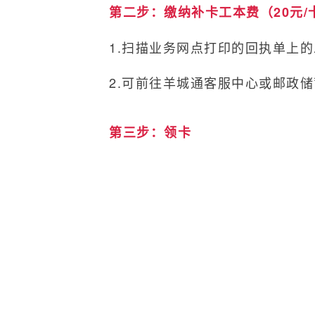
第二步：缴纳补卡工本费（20元/
1.扫描业务网点打印的回执单上
2.可前往羊城通客服中心或邮政
第三步：领卡
补卡业务在受理审核通过，并成功
持有效身份证原件或港澳台居民
领卡。如原旧卡有余额，可持新
网点（地铁站内自助设备）进行飞
老年人优待卡自助查询小贴士：可拨打
务办理进度。