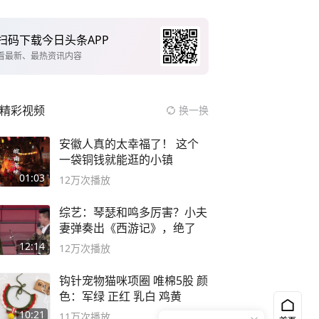
扫码下载今日头条APP
看最新、最热资讯内容
精彩视频
换一换
安徽人真的太幸福了！ 这个
一袋铜钱就能逛的小镇
01:03
12万
次播放
综艺：琴瑟和鸣多厉害？小夫
妻弹奏出《西游记》，绝了
12:14
12万
次播放
钩针宠物猫咪项圈 唯棉5股 颜
色：军绿 正红 乳白 鸡黄
10:21
11万
次播放