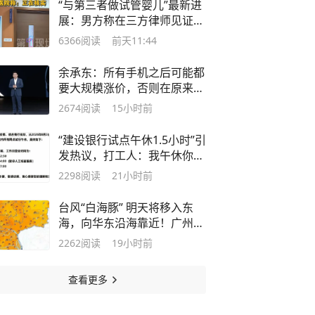
“与第三者做试管婴儿”最新进
展：男方称在三方律师见证下
已销毁胚胎，自己正遭受严重
6366
阅读
前天11:44
网暴，“我已经很克制了”
余承东：所有手机之后可能都
要大规模涨价，否则在原来的
价格都是亏损销售
2674
阅读
15小时前
“建设银行试点午休1.5小时”引
发热议，打工人：我午休你午
休，我下班你关门
2298
阅读
21小时前
台风“白海豚” 明天将移入东
海，向华东沿海靠近！广州高
温持续，或达37℃
2262
阅读
19小时前
查看更多