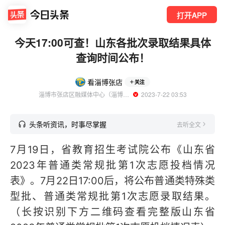
打开APP
今天17:00可查！山东各批次录取结果具体
查询时间公布！
看淄博张店
关注
淄博市张店区融媒体中心（淄博市张店区广播电视台）官方账号
  2023-7-22 03:53
头条听资讯，时事尽掌握
去听全文
7月19日，省教育招生考试院公布《山东省
2023年普通类常规批第1次志愿投档情况
表》。7月22日17:00后，将公布普通类特殊类
型批、普通类常规批第1次志愿录取结果。
（长按识别下方二维码查看完整版山东省