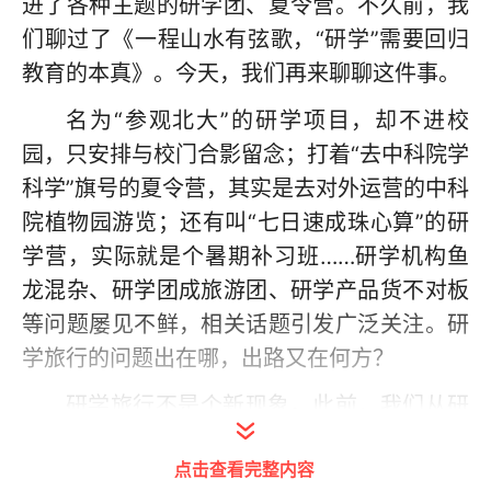
进了各种主题的研学团、夏令营。不久前，我
们聊过了《一程山水有弦歌，“研学”需要回归
教育的本真》。今天，我们再来聊聊这件事。
名为“参观北大”的研学项目，却不进校
园，只安排与校门合影留念；打着“去中科院学
科学”旗号的夏令营，其实是去对外运营的中科
院植物园游览；还有叫“七日速成珠心算”的研
学营，实际就是个暑期补习班……研学机构鱼
龙混杂、研学团成旅游团、研学产品货不对板
等问题屡见不鲜，相关话题引发广泛关注。研
学旅行的问题出在哪，出路又在何方？
研学旅行不是个新现象。此前，我们从研
学旅行中挖掘“读万卷书，行万里路”的中国教
点击查看完整内容
育传统，也发现研学旅行正为当今旅游市场培